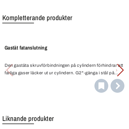
Kompletterande produkter
Gastät fatanslutning
Den gastäta skruvförbindningen på cylindern förhindrar att
farliga gaser läcker ut ur cylindern. G2"-gänga i stål på
cylindern, backventil med anslutning 1/8". Förnicklad
Tack vare sin stabilare anslutning till faten gör
mässing, tätningar av FKM.
behållaranslutningarna dekanteringen ännu enklare och
säkrare.
Liknande produkter