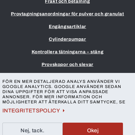
Frakt och betalning
Provtagningsanordningar för pulver och granulat
Engångsartiklar
Cylinderpumpar
Kontrollera tätningarna – stäng
Provskopor och slevar
Impressum
FÖR EN MER DETALJERAD ANALYS ANVÄNDER VI
Allmänna villkor
GOOGLE ANALYTICS. GOOGLE ANVÄNDER SEDAN
DINA UPPGIFTER FÖR ATT VISA ANPASSADE
Skydd av personuppgifter
ANNONSER. FÖR MER INFORMATION OCH
Tillgänglighet
MÖJLIGHETER ATT ÅTERKALLA DITT SAMTYCKE, SE
Kontakt
INTEGRITETSPOLICY
Nej, tack.
Okej