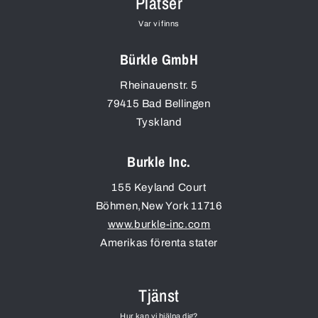
Platser
Var vi finns
Bürkle GmbH
Rheinauenstr. 5
79415
Bad Bellingen
Tyskland
Burkle Inc.
155 Keyland Court
Böhmen
,
New York
11716
www.burkle-inc.com
Amerikas förenta stater
Tjänst
Hur kan vi hjälpa dig?