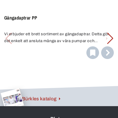
Gängadaptrar PP
Vi erbjuder ett brett sortiment av gängadaptrar. Detta gör
det enkelt att ansluta många av våra pumpar och
tappkranar till olika typer av behållare på ett säkert sätt.
Tack vare kombinationen av olika adaptrar hittar du alltid
rätt anslutning. Har du några frågor om hur du väljer rätt
gängadapter? Ring oss gärna. Vi hjälper dig gärna.
Bürkles katalog