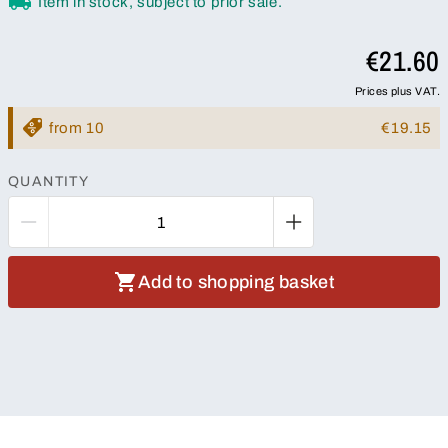
Item in stock, subject to prior sale.
€21.60
Prices plus VAT.
from 10
€19.15
QUANTITY
Add to shopping basket