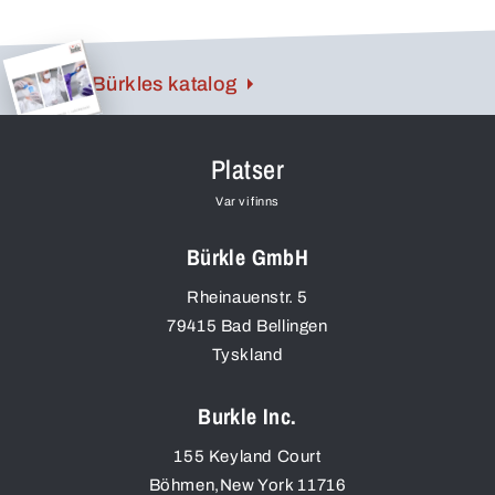
Bürkles katalog
Platser
Var vi finns
Bürkle GmbH
Rheinauenstr. 5
79415
Bad Bellingen
Tyskland
Burkle Inc.
155 Keyland Court
Böhmen
,
New York
11716