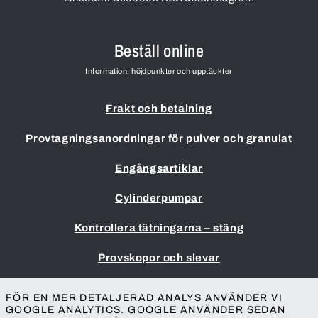
Beställ online
Information, höjdpunkter och upptäckter
Frakt och betalning
Provtagningsanordningar för pulver och granulat
Engångsartiklar
Cylinderpumpar
Kontrollera tätningarna – stäng
Provskopor och slevar
Impressum
FÖR EN MER DETALJERAD ANALYS ANVÄNDER VI
Allmänna villkor
GOOGLE ANALYTICS. GOOGLE ANVÄNDER SEDAN