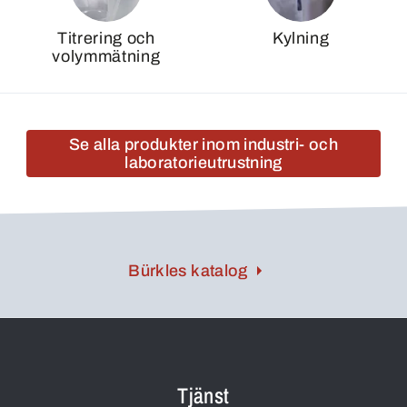
Titrering och
Kylning
volymmätning
Se alla produkter inom industri- och
laboratorieutrustning
Bürkles katalog
Tjänst