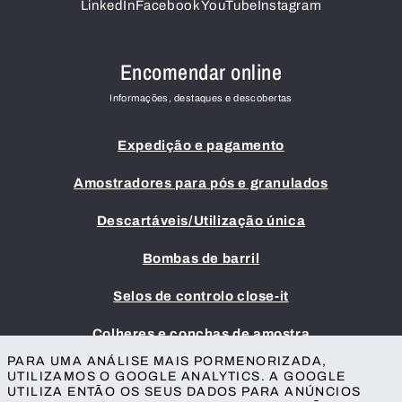
LinkedIn
Facebook
YouTube
Instagram
Encomendar online
Informações, destaques e descobertas
Expedição e pagamento
Amostradores para pós e granulados
Descartáveis/Utilização única
Bombas de barril
Selos de controlo close-it
Colheres e conchas de amostra
PARA UMA ANÁLISE MAIS PORMENORIZADA,
Impressão
UTILIZAMOS O GOOGLE ANALYTICS. A GOOGLE
UTILIZA ENTÃO OS SEUS DADOS PARA ANÚNCIOS
Termos e condições