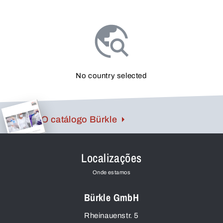
No country selected
O catálogo Bürkle
Localizações
Onde estamos
Bürkle GmbH
Rheinauenstr. 5