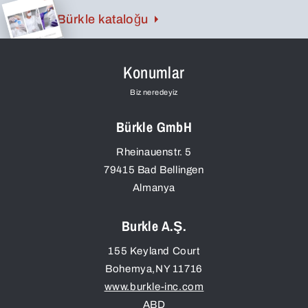
Bürkle kataloğu
Konumlar
Biz neredeyiz
Bürkle GmbH
Rheinauenstr. 5
79415
Bad Bellingen
Almanya
Burkle A.Ş.
155 Keyland Court
Bohemya
,
NY
11716
www.burkle-inc.com
ABD