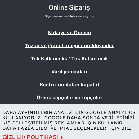
Online Sipariş
Bilgi, önemli noktalar ve keşifler
Nakliye ve Ödeme
Tozlar ve granüller için örnekleyiciler
Tek Kullanımlık / Tek Kullanımlık
Varil pompaları
Kontrol contaları kapat-it
Örnek kepçeler ve kepçeler
Künye
DAHA AYRINTILI BIR ANALIZ IÇIN GOOGLE ANALYTICS
KULLANIYORUZ. GOOGLE DAHA SONRA VERILERINIZI
Şartlar ve Koşullar
KIŞISELLEŞTIRILMIŞ REKLAMLAR IÇIN KULLANIR.
Gizlilik koruması
DAHA FAZLA BILGI VE IPTAL SEÇENEKLERI IÇIN BKZ
İletişim
GIZLILIK POLITIKASI