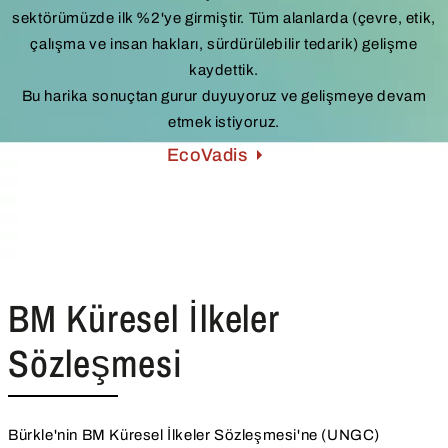
sektörümüzde ilk %2'ye girmiştir. Tüm alanlarda (çevre, etik,
çalışma ve insan hakları, sürdürülebilir tedarik) gelişme
kaydettik.
Bu harika sonuçtan gurur duyuyoruz ve gelişmeye devam
etmek istiyoruz.
EcoVadis
BM Küresel İlkeler
Sözleşmesi
Bürkle'nin BM Küresel İlkeler Sözleşmesi'ne (UNGC)