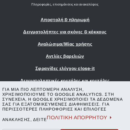
Πληροφορίες, επισημάνσεις και ανακαλύψεις
Αποστολή & πληρωμή
Δειγματολήπτες για σκόνες & κόκκους
Αναλώσιμα/Μίας χρήσης
Αντλίες βαρελιών
Σφραγίδες ελέγχου close-it
Δειγματοληπτικές κουτάλες και κουτάλες
ΓΙΑ ΜΙΑ ΠΙΟ ΛΕΠΤΟΜΕΡΉ ΑΝΆΛΥΣΗ,
Εκτύπωση
ΧΡΗΣΙΜΟΠΟΙΟΎΜΕ ΤΟ GOOGLE ANALYTICS. ΣΤΗ
ΣΥΝΈΧΕΙΑ, Η GOOGLE ΧΡΗΣΙΜΟΠΟΙΕΊ ΤΑ ΔΕΔΟΜΈΝΑ
Όροι & Προϋποθέσεις
ΣΑΣ ΓΙΑ ΕΞΑΤΟΜΙΚΕΥΜΈΝΕΣ ΔΙΑΦΗΜΊΣΕΙΣ. ΓΙΑ
Προστασία της ιδιωτικής ζωής
ΠΕΡΙΣΣΌΤΕΡΕΣ ΠΛΗΡΟΦΟΡΊΕΣ ΚΑΙ ΕΠΙΛΟΓΈΣ
Επικοινωνία
ΠΟΛΙΤΙΚΉ ΑΠΟΡΡΉΤΟΥ
ΑΝΆΚΛΗΣΗΣ, ΔΕΊΤΕ