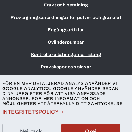
Frakt och betalning
Provtagningsanordningar för pulver och granulat
Engångsartiklar
Cylinderpumpar
Kontrollera tätningarna – stäng
Provskopor och slevar
Impressum
FÖR EN MER DETALJERAD ANALYS ANVÄNDER VI
Allmänna villkor
GOOGLE ANALYTICS. GOOGLE ANVÄNDER SEDAN
DINA UPPGIFTER FÖR ATT VISA ANPASSADE
Skydd av personuppgifter
ANNONSER. FÖR MER INFORMATION OCH
Tillgänglighet
MÖJLIGHETER ATT ÅTERKALLA DITT SAMTYCKE, SE
Kontakt
INTEGRITETSPOLICY
Nej, tack.
Okej