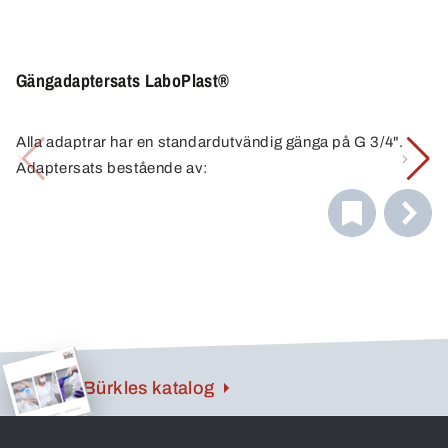
Gängadaptersats LaboPlast®
Alla adaptrar har en standardutvändig gänga på G 3/4".
Adaptersats bestående av:
Gängadapter 3/4" – Hünersdorff
Gängadapter 3/4" – Kautex
Gängadapter 3/4" – cylindrisk G 3/4"-gänga
Gängadapter 3/4" – konisk R 3/4" cylindrisk gänga
Insexnyckel för gängadapter
Bürkles katalog