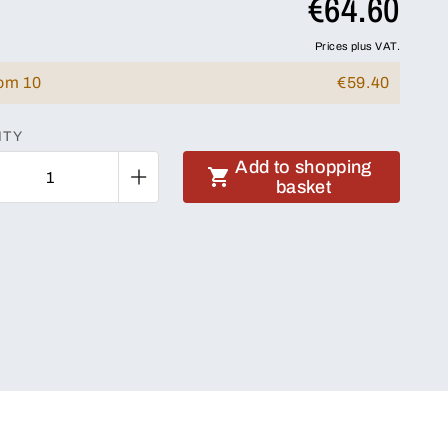
€64.60
Prices plus VAT.
rom 10
€59.40
ITY
Add to shopping
basket