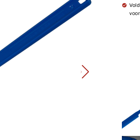
Vold
voor