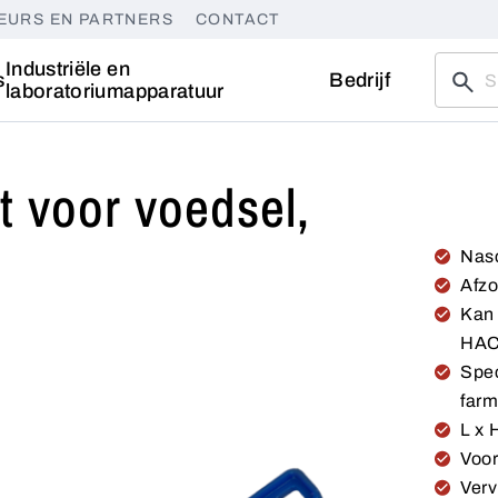
EURS EN PARTNERS
CONTACT
Industriële en
s
Bedrijf
laboratoriumapparatuur
t voor voedsel,
Nasc
Afzo
Kan 
HAC
Spec
farm
L x 
Voor
Verv