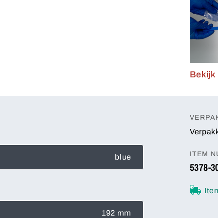
Bekijk
VERPA
Verpakk
ITEM 
blue
5378-3
Ite
192 mm