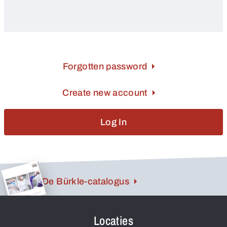
Forgotten password
Create new account
Log In
De Bürkle-catalogus
Locaties