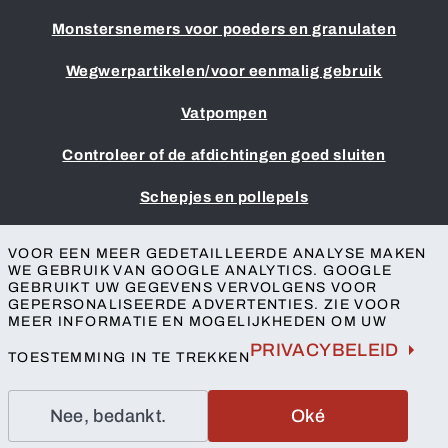
Monstersnemers voor poeders en granulaten
Wegwerpartikelen/voor eenmalig gebruik
Vatpompen
Controleer of de afdichtingen goed sluiten
Schepjes en pollepels
Colofon
VOOR EEN MEER GEDETAILLEERDE ANALYSE MAKEN
Algemene voorwaarden
WE GEBRUIK VAN GOOGLE ANALYTICS. GOOGLE
GEBRUIKT UW GEGEVENS VERVOLGENS VOOR
Bescherming van de privacy
GEPERSONALISEERDE ADVERTENTIES. ZIE VOOR
Toegankelijkheid
MEER INFORMATIE EN MOGELIJKHEDEN OM UW
Contact
PRIVACYBELEID
TOESTEMMING IN TE TREKKEN
Nee, bedankt.
Oké