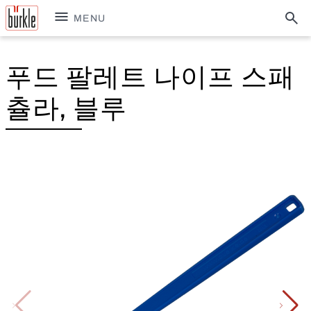
MENU
푸드 팔레트 나이프 스패
츌라, 블루