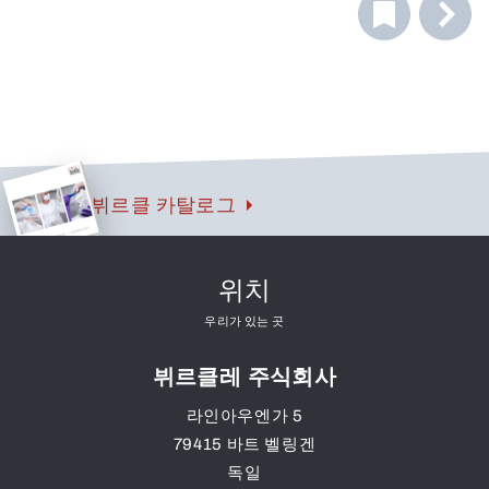
으며, 그릇을 긁어내거나 잔여물을 제거하거나 Bürkle의 계
점성 매체 절단에 이상적입니다. 긴 모서리의 작은 끝부분은
량 및 투여 스푼을 닦아내는 데 적합합니다.
예를 들어 포장 필름을 찢는 데 사용할 수 있습니다. 이 스크
레이퍼는 교반 및 혼합 작업에도 적합합니다.
뷔르클 카탈로그
위치
우리가 있는 곳
뷔르클레 주식회사
라인아우엔가 5
79415
바트 벨링겐
독일