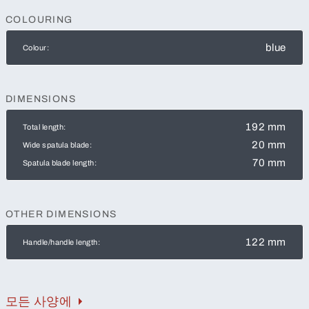
COLOURING
blue
Colour:
DIMENSIONS
192 mm
Total length:
20 mm
Wide spatula blade:
70 mm
Spatula blade length:
OTHER DIMENSIONS
122 mm
Handle/handle length:
모든 사양에