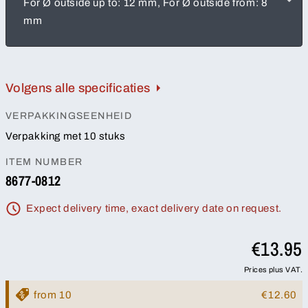
For Ø outside up to: 12 mm, For Ø outside from: 8
mm
Volgens alle specificaties
VERPAKKINGSEENHEID
Verpakking met 10 stuks
ITEM NUMBER
8677-0812
Expect delivery time, exact delivery date on request.
€13.95
Prices plus VAT.
from 10
€12.60