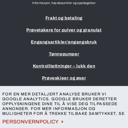
Informasjon, høydepunkter og oppdagelser
Frakt og betaling
Prøvetakere for pulver og granulat
Engangsartikler/engangsbruk
Tønnepumper
Kontrolltettninger – lukk den
Prøveskjeer og øser
Impressum
FOR EN MER DETALJERT ANALYSE BRUKER VI
Vilkår og betingelser
GOOGLE ANALYTICS. GOOGLE BRUKER DERETTER
OPPLYSNINGENE DINE TIL Å VISE DEG TILPASSEDE
Personvern
ANNONSER. FOR MER INFORMASJON OG
Tilgjengelighet
MULIGHETER FOR Å TREKKE TILBAKE SAMTYKKET, SE
Kontakt
PERSONVERNPOLICY