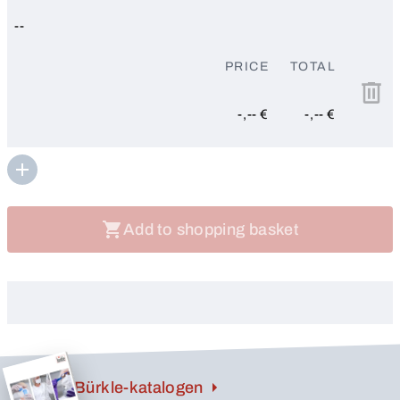
--
PRICE
TOTAL
-,-- €
-,-- €
Add to shopping basket
Bürkle-katalogen