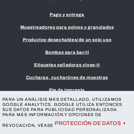
Pago y entrega
Muestreadores para polvos y granulados
Productos desechables/de un solo uso
Bombas para barril
Etiquetas selladoras close-it
Cucharas, cucharónes de muestras
Pie de imprenta
GTC
PARA UN ANÁLISIS MÁS DETALLADO, UTILIZAMOS
GOOGLE ANALYTICS. GOOGLE UTILIZA ENTONCES
Protección de datos
SUS DATOS PARA PUBLICIDAD PERSONALIZADA.
Accesibilidad
PARA MÁS INFORMACIÓN Y OPCIONES DE
Contacto
PROTECCIÓN DE DATOS
REVOCACIÓN, VÉASE