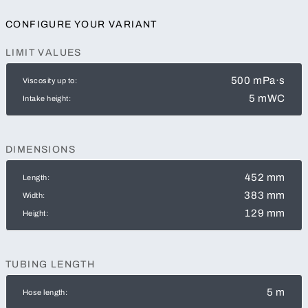
CONFIGURE YOUR VARIANT
LIMIT VALUES
500 mPa·s
Viscosity up to:
5 mWC
Intake height:
DIMENSIONS
452 mm
Length:
383 mm
Width:
129 mm
Height:
TUBING LENGTH
5 m
Hose length: