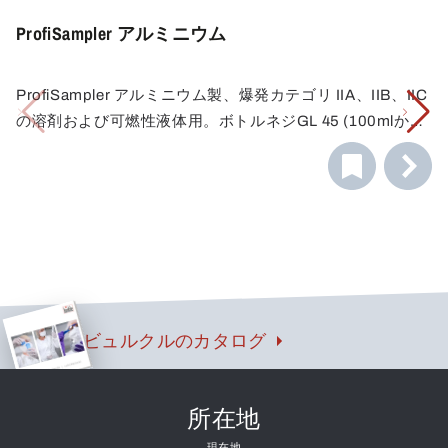
ProfiSampler アルミニウム
ProfiSampler アルミニウム製、爆発カテゴリ IIA、IIB、IIC
の溶剤および可燃性液体用。ボトルネジGL 45 (100mlから
1000mlのSchottガラス瓶に適合).
可燃性液体のサンプルを採取する場合は、装置を接地する
必要があります。そのためには、アースケーブルと、場合
によっては静電気防止セットを使用する必要があります。
ビュルクルのカタログ
所在地
現在地