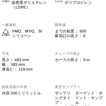
低密度ポリエチレン
ポリプロピレン
（LDPE）
一般材料
限界値
VMQ、MVQ、SI
までの粘度：
500
シリコーン
吸気口の高さ：
5
寸法
チューブの長さ
長さ：
452 mm
ホースの長さ：
5 m
幅：
383 mm
身長だ：
129 mm
回収容器の中身
真空サンプラー
内容
250ミリリットル
サンプリ
ターゲット・ポ
ングタイ
イント・サンプ
プ：
ル