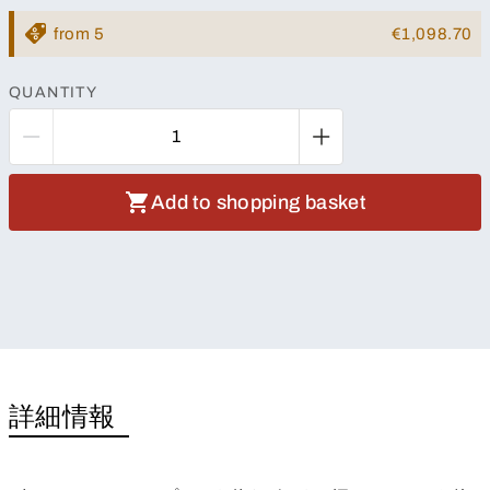
from 5
€1,098.70
QUANTITY
Add to shopping basket
詳細情報