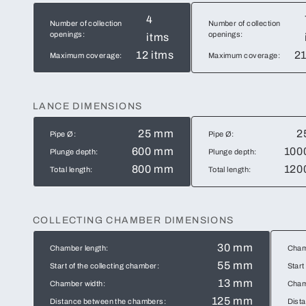
4
Number of collection
Number of collection
openings:
openings:
itms
12 itms
21
Maximum coverage:
Maximum coverage:
LANCE DIMENSIONS
25 mm
2
Pipe Ø:
Pipe Ø:
600 mm
100
Plunge depth:
Plunge depth:
800 mm
120
Total length:
Total length:
COLLECTING CHAMBER DIMENSIONS
30 mm
Chamber length:
Cham
55 mm
Start of the collecting chamber:
Start
13 mm
Chamber width:
Cham
125 mm
Distance between the chambers:
Dist