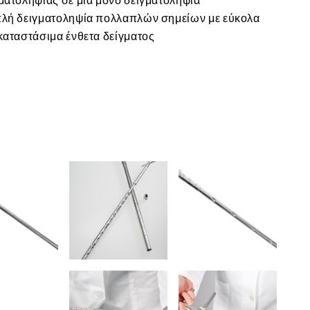
ματοληψίας σε μία μόνο δειγματοληψία
πλή δειγματοληψία πολλαπλών σημείων με εύκολα
καταστάσιμα ένθετα δείγματος