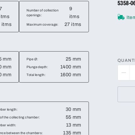
5358-0
7
9
Number of collection
openings:
itms
itms
Ite
 itms
27 itms
Maximum coverage:
5 mm
25 mm
Pipe Ø:
QUANT
0 mm
1400 mm
Plunge depth:
0 mm
1600 mm
Total length:
30 mm
ber length:
55 mm
 of the collecting chamber:
13 mm
ber width:
135 mm
ance between the chambers: