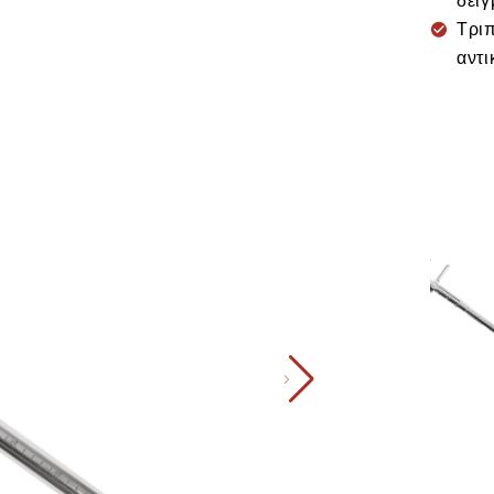
δειγ
Τρι
αντι