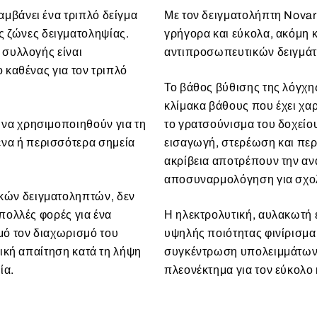
αμβάνει ένα τριπλό δείγμα
Με τον δειγματολήπτη Novar
 ζώνες δειγματοληψίας.
γρήγορα και εύκολα, ακόμη κ
 συλλογής είναι
αντιπροσωπευτικών δειγμάτ
ο καθένας για τον τριπλό
Το βάθος βύθισης της λόγχης
κλίμακα βάθους που έχει χαρ
 να χρησιμοποιηθούν για τη
το γρατσούνισμα του δοχείο
να ή περισσότερα σημεία
εισαγωγή, στερέωση και περ
ακρίβεια αποτρέπουν την αν
αποσυναρμολόγηση για σχολ
κών δειγματοληπτών, δεν
 πολλές φορές για ένα
Η ηλεκτρολυτική, αυλακωτή 
μό τον διαχωρισμό του
υψηλής ποιότητας φινίρισμα 
τική απαίτηση κατά τη λήψη
συγκέντρωση υπολειμμάτων τ
ία.
πλεονέκτημα για τον εύκολο