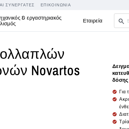
ΑΙ ΣΥΝΕΡΓΆΤΕΣ
ΕΠΙΚΟΙΝΩΝΊΑ
ηχανικός & εργαστηριακός
Εταιρεία
λισμός
πολλαπλών
νών Novartos
Δειγμ
κατευ
δόσης
Για 
Ακρ
ένθε
Διατ
Τρί