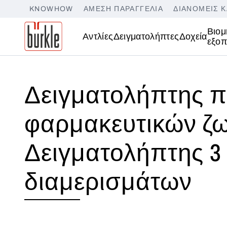
KNOWHOW
ΆΜΕΣΗ ΠΑΡΑΓΓΕΛΊΑ
ΔΙΑΝΟΜΕΊΣ Κ
Βιομ
Αντλίες
Δειγματολήπτες
Δοχεία
εξοπ
Δειγματολήπτης 
φαρμακευτικών ζω
Δειγματολήπτης 3
διαμερισμάτων