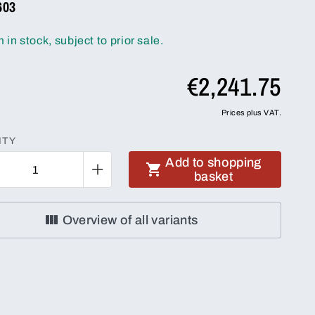
603
m in stock, subject to prior sale.
€2,241.75
Prices plus VAT.
ITY
Add to shopping
basket
Overview of all variants