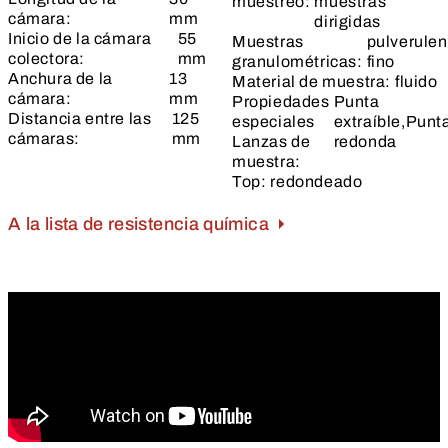
muestreo:
muestras
cámara:
mm
dirigidas
Inicio de la cámara
55
Muestras
pulverulen
colectora:
mm
granulométricas:
fino
Anchura de la
13
Material de muestra:
fluido
cámara:
mm
Propiedades
Punta
Distancia entre las
125
especiales
extraíble,Punt
cámaras:
mm
Lanzas de
redonda
muestra:
Top:
redondeado
A la lista de resistencia química