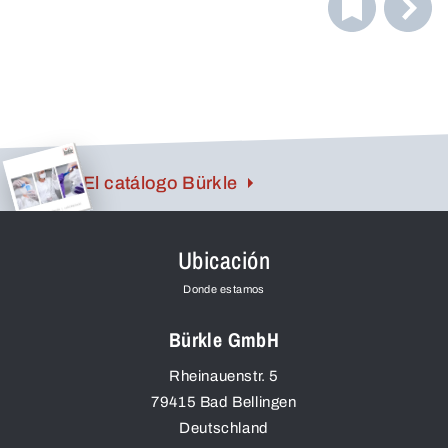
Dependiendo de la longitud, cuatro, siete o nueve
cámaras de recogida están equipadas con dos insertos
de muestra (accesorios) cada una.
El catálogo Bürkle
Ubicación
Donde estamos
Bürkle GmbH
Rheinauenstr. 5
79415
Bad Bellingen
Deutschland