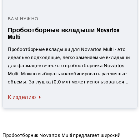
ВАМ НУЖНО
Пробоотборные вкладыши Novartos
Multi
Пробоотборные вкладыши для Novartos Multi - это
идеально подходящие, легко заменяемые вкладыши
для фармацевтического пробоотборника Novartos
Multi. Можно выбирать и комбинировать различные
объемы. Заглушка (0,0 мл) может использоваться
для предотвращения отбора проб в определенной
К изделию
точке.
Пробоотборник Novartos Multi предлагает широкий