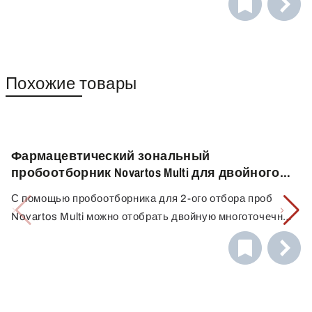
для прокалывания непосредственно мешков или
других емкостей.
Похожие товары
Фармацевтический зональный
пробоотборник Novartos Multi для двойного
отбора проб
С помощью пробоотборника для 2-ого отбора проб
Novartos Multi можно отобрать двойную многоточечную
пробу из нескольких заранее определенных зон
отбора. В зависимости от длины, четыре, семь или
девять пробоотборных камер оснащены двумя
пробоотборными вкладышами (аксессуары) для
двойного пробоотбора.