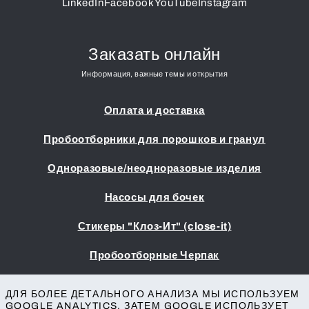
LinkedIn
Facebook
YouTube
Instagram
Заказать онлайн
Информация, важные темы и открытия
Оплата и доставка
Пробоотборники для порошков и гранул
Одноразовые/неодноразовые изделия
Насосы для бочек
Стикеры "Клоз-Ит" (close-it)
Пробоотборные Черпак
Выходные данные
ДЛЯ БОЛЕЕ ДЕТАЛЬНОГО АНАЛИЗА МЫ ИСПОЛЬЗУЕМ
Условия заключения сделок
GOOGLE ANALYTICS. ЗАТЕМ GOOGLE ИСПОЛЬЗУЕТ