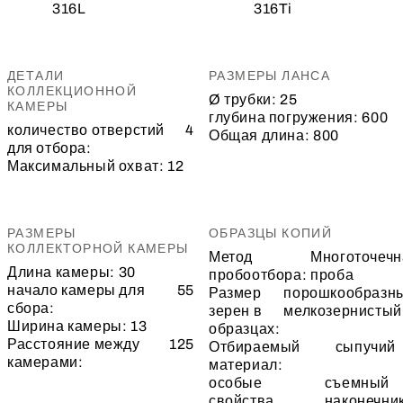
316L
316Ti
ДЕТАЛИ
РАЗМЕРЫ ЛАНСА
КОЛЛЕКЦИОННОЙ
Ø трубки:
25
КАМЕРЫ
глубина погружения:
600
количество отверстий
4
Общая длина:
800
для отбора:
Максимальный охват:
12
РАЗМЕРЫ
ОБРАЗЦЫ КОПИЙ
КОЛЛЕКТОРНОЙ КАМЕРЫ
Метод
Многоточечн
Длина камеры:
30
пробоотбора:
проба
начало камеры для
55
Размер
порошкообразн
сбора:
зерен в
мелкозернистый
Ширина камеры:
13
образцах:
Расстояние между
125
Отбираемый
сыпучий
камерами:
материал:
особые
съемный
свойства
наконечни