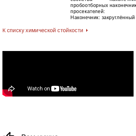
пробоотборных
наконечни
просекателей:
Наконечник:
закруглённый
К списку химической стойкости