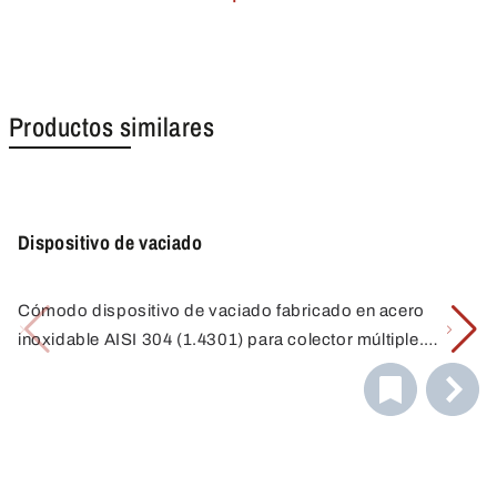
Productos similares
Dispositivo de vaciado
Cómodo dispositivo de vaciado fabricado en acero
inoxidable AISI 304 (1.4301) para colector múltiple.
Ahorra tiempo, evita la contaminación y la pérdida de
muestras. Basta con colocar el Multi sampler en el
soporte, colocar los recipientes de muestras debajo de
los embudos y abrir las cámaras; listo