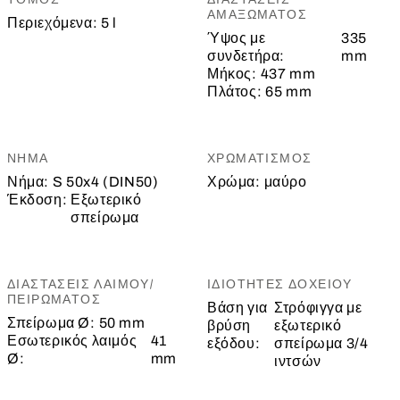
ΑΜΑΞΏΜΑΤΟΣ
Περιεχόμενα:
5 l
Ύψος με
335
συνδετήρα:
mm
Μήκος:
437 mm
Πλάτος:
65 mm
ΝΉΜΑ
ΧΡΩΜΑΤΙΣΜΌΣ
Νήμα:
S 50x4 (DIN50)
Χρώμα:
μαύρο
Έκδοση:
Εξωτερικό
σπείρωμα
ΔΙΑΣΤΆΣΕΙΣ ΛΑΙΜΟΎ/
ΙΔΙΌΤΗΤΕΣ ΔΟΧΕΊΟΥ
ΠΕΙΡΏΜΑΤΟΣ
Βάση για
Στρόφιγγα με
Σπείρωμα Ø:
50 mm
βρύση
εξωτερικό
Εσωτερικός λαιμός
41
εξόδου:
σπείρωμα 3/4
Ø:
mm
ιντσών