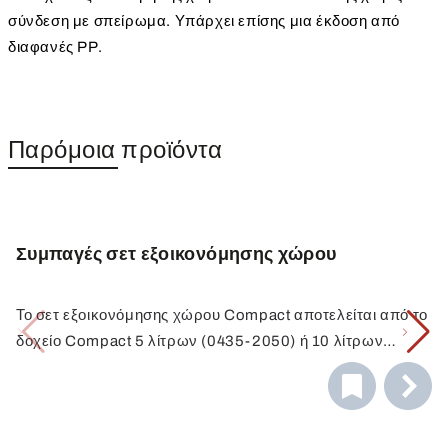
σύνδεση με σπείρωμα. Υπάρχει επίσης μια έκδοση από
διαφανές PP.
Παρόμοια προϊόντα
Συμπαγές σετ εξοικονόμησης χώρου
Το σετ εξοικονόμησης χώρου Compact αποτελείται από το
δοχείο Compact 5 λίτρων (0435-2050) ή 10 λίτρων
(0435-2100) με στόμιο με σπείρωμα και το βουλωτήρα
Compact (0530-1000). Το βρυσάκι Compact είναι το
ιδανικό συμπλήρωμα του κανάβου Compact - για τέλεια
αποθήκευση και πλήρωση στους πιο στενούς χώρους!