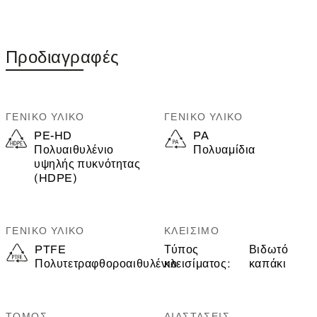
Προδιαγραφές
ΓΕΝΙΚΌ ΥΛΙΚΌ
ΓΕΝΙΚΌ ΥΛΙΚΌ
PE-HD
PA
Πολυαιθυλένιο
Πολυαμίδια
υψηλής πυκνότητας
(HDPE)
ΓΕΝΙΚΌ ΥΛΙΚΌ
ΚΛΕΊΣΙΜΟ
PTFE
Τύπος
Βιδωτό
Πολυτετραφθοροαιθυλένιο
κλεισίματος:
καπάκι
ΤΌΜΟΣ
ΔΙΑΣΤΆΣΕΙΣ