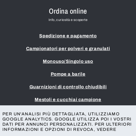
Ordina online
Info, curiosità e scoperte
Spedizione e pagamento
Campionatori per polveri e granulati
Monouso/Singolo uso
Pompe a barile
Guarnizioni di controllo chiudibili
Mestoli e cucchiai campione
Impronta
PER UN'ANALISI PIÙ DETTAGLIATA, UTILIZZIAMO
GOOGLE ANALYTICS. GOOGLE UTILIZZA POI I VOSTRI
Termini e condizioni
DATI PER ANNUNCI PERSONALIZZATI. PER ULTERIORI
Protezione della privacy
INFORMAZIONI E OPZIONI DI REVOCA, VEDERE
Contatto