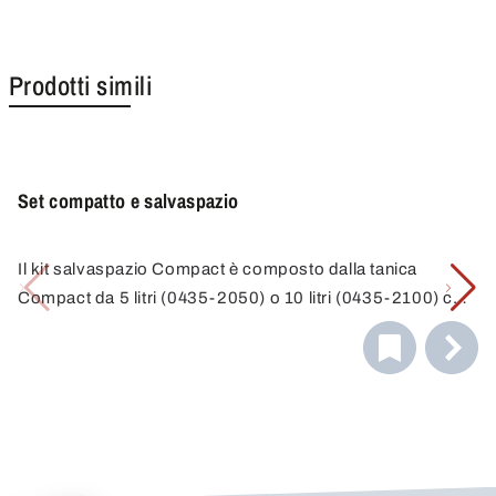
Prodotti simili
Set compatto e salvaspazio
Il kit salvaspazio Compact è composto dalla tanica
Compact da 5 litri (0435-2050) o 10 litri (0435-2100) con
beccuccio filettato e dal rubinetto Compact (0530-1000).
Il rubinetto di arresto Compact è il complemento ideale
della tanica Compact, per un perfetto stoccaggio e
riempimento anche negli spazi più ristretti!