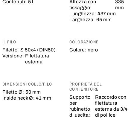
Contenuti:
5 l
Altezza con
335
fissaggio:
mm
Lunghezza:
437 mm
Larghezza:
65 mm
IL FILO
COLORAZIONE
Filetto:
S 50x4 (DIN50)
Colore:
nero
Versione:
Filettatura
esterna
DIMENSIONI COLLO/FILO
PROPRIETÀ DEL
CONTENITORE
Filetto Ø:
50 mm
Supporto
Raccordo con
Inside neck Ø:
41 mm
per
filettatura
rubinetto
esterna da 3/4
di uscita:
di pollice