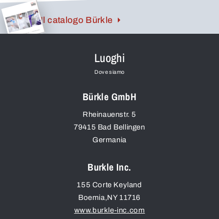
Il catalogo Bürkle
Luoghi
Dove siamo
Bürkle GmbH
Rheinauenstr. 5
79415
Bad Bellingen
Germania
Burkle Inc.
155 Corte Keyland
Boemia
,
NY
11716
www.burkle-inc.com