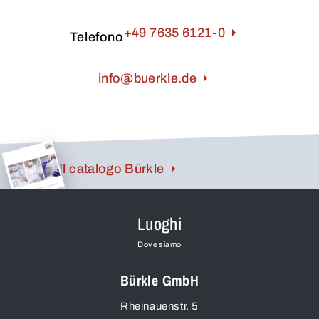
+49 7635 6121-0
Telefono
info@buerkle.de
Il catalogo Bürkle
Luoghi
Dove siamo
Bürkle GmbH
Rheinauenstr. 5