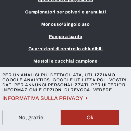
Campionatori per polveri e granulati
Monouso/Singolo uso
Pompe a barile
Guarnizioni di controllo chiudibili
Mestoli e cucchiai campione
Impronta
PER UN'ANALISI PIÙ DETTAGLIATA, UTILIZZIAMO
GOOGLE ANALYTICS. GOOGLE UTILIZZA POI I VOSTRI
Termini e condizioni
DATI PER ANNUNCI PERSONALIZZATI. PER ULTERIORI
Protezione della privacy
INFORMAZIONI E OPZIONI DI REVOCA, VEDERE
Contatto
INFORMATIVA SULLA PRIVACY
No, grazie.
Ok