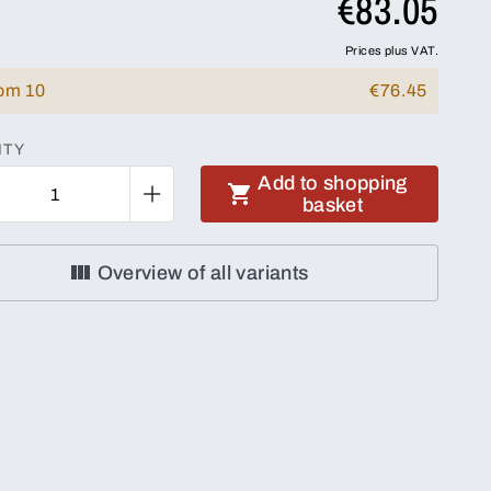
€83.05
Prices plus VAT.
rom 10
€76.45
ITY
Add to shopping
basket
Overview of all variants