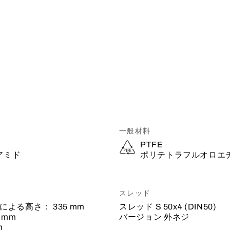
一般材料
PTFE
アミド
ポリテトラフルオロエ
スレッド
による高さ：
335 mm
スレッド
S 50x4 (DIN50)
7 mm
バージョン
外ネジ
m