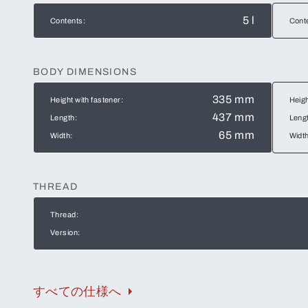
5 l
Contents:
Cont
BODY DIMENSIONS
335 mm
Height with fastener:
Heigh
437 mm
Length:
Leng
65 mm
Width:
Width
THREAD
Thread:
Version:
すべての仕様へ