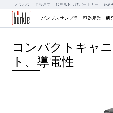
ノウハウ
直接注文
代理店およびパートナー
連絡
パンプス
サンプラー
容器
産業・研
コンパクトキャニ
ト、導電性