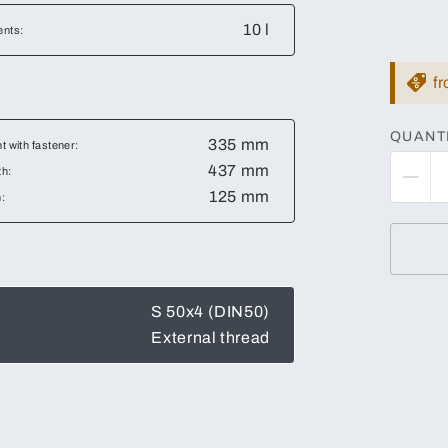
10 l
ents:
f
QUANT
335 mm
t with fastener:
437 mm
th:
125 mm
:
S 50x4 (DIN50)
External thread