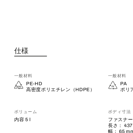
仕様
一般材料
一般材料
PE-HD
PA
高密度ポリエチレン（HDPE）
ポリ
ボリューム
ボディ寸法
内容
5 l
ファスナー
長さ：
43
幅：
65 m