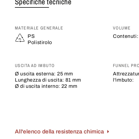
Specifiche tecniche
MATERIALE GENERALE
VOLUME
PS
Contenuti:
Polistirolo
USCITA AD IMBUTO
FUNNEL PR
Ø uscita esterna:
25 mm
Attrezzatu
Lunghezza di uscita:
81 mm
l'imbuto:
Ø di uscita interno:
22 mm
All'elenco della resistenza chimica