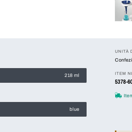
UNITÀ 
Confezi
ITEM 
218 ml
5378-6
Ite
blue