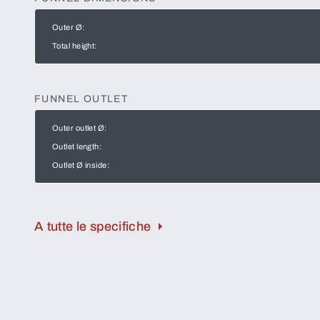
Outer Ø:
Total height:
FUNNEL OUTLET
Outer outlet Ø:
Outlet length:
Outlet Ø inside:
A tutte le specifiche