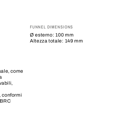
FUNNEL DIMENSIONS
Ø esterno:
100 mm
Altezza totale:
149 mm
sale, come
a
vabili,
, conformi
/BRC