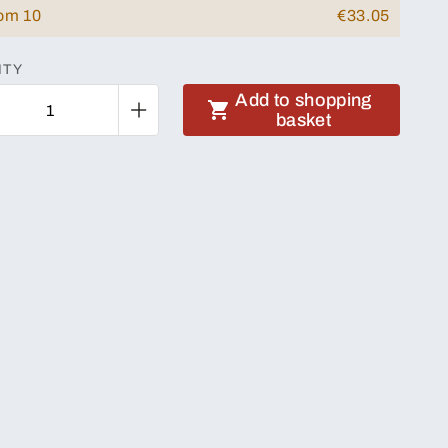
rom 10
€33.05
ITY
Add to shopping
basket