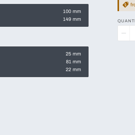
f
100 mm
149 mm
QUANT
25 mm
81 mm
22 mm