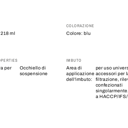
COLORAZIONE
218 ml
Colore:
blu
OPERTIES
IMBUTO
ra per
Occhiello di
Area di
per uso univer
sospensione
applicazione
accessori per l
dell'imbuto:
filtrazione, rile
confezionati
singolarmente
a HACCP/IFS