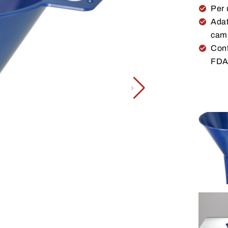
Per 
Adat
cam
Conf
FD