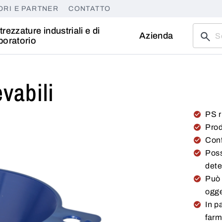
ORI E PARTNER
CONTATTO
trezzature industriali e di
Azienda
boratorio
evabili
PS r
Prod
Conf
Poss
dete
Può 
ogg
In p
farm