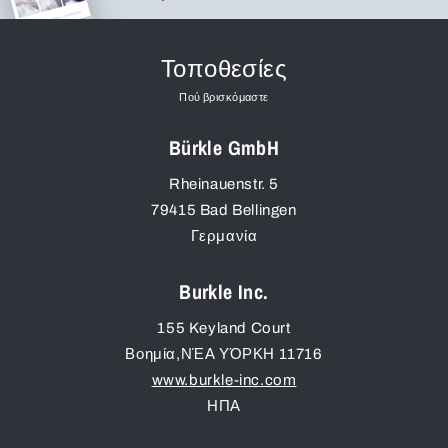
δειγματοληψίες ή σε εργαστήρια.
Τοποθεσίες
Πού βρισκόμαστε
Bürkle GmbH
Rheinauenstr. 5
79415
Bad Bellingen
Γερμανία
Burkle Inc.
155 Keyland Court
Βοημία
,
ΝΈΑ ΥΌΡΚΗ
11716
www.burkle-inc.com
ΗΠΑ