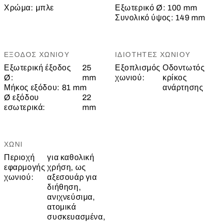
Χρώμα:
μπλε
Εξωτερικό Ø:
100 mm
Συνολικό ύψος:
149 mm
ΈΞΟΔΟΣ ΧΩΝΙΟΎ
ΙΔΙΌΤΗΤΕΣ ΧΩΝΙΟΎ
Εξωτερική έξοδος
25
Εξοπλισμός
Οδοντωτός
Ø:
mm
χωνιού:
κρίκος
Μήκος εξόδου:
81 mm
ανάρτησης
Ø εξόδου
22
εσωτερικά:
mm
ΧΩΝΊ
Περιοχή
για καθολική
εφαρμογής
χρήση, ως
χωνιού:
αξεσουάρ για
διήθηση,
ανιχνεύσιμα,
ατομικά
συσκευασμένα,