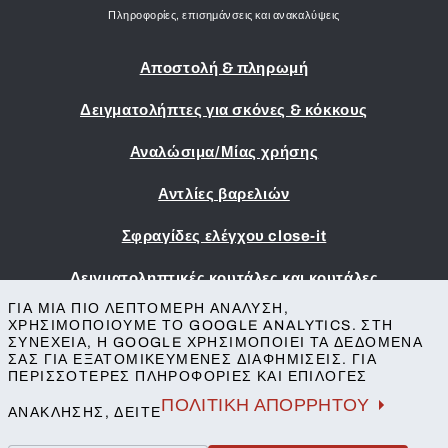
Πληροφορίες, επισημάνσεις και ανακαλύψεις
Αποστολή & πληρωμή
Δειγματολήπτες για σκόνες & κόκκους
Αναλώσιμα/Μίας χρήσης
Αντλίες βαρελιών
Σφραγίδες ελέγχου close-it
Δειγματοληπτικές κουτάλες και κουτάλες
ΓΙΑ ΜΙΑ ΠΙΟ ΛΕΠΤΟΜΕΡΉ ΑΝΆΛΥΣΗ,
Εκτύπωση
ΧΡΗΣΙΜΟΠΟΙΟΎΜΕ ΤΟ GOOGLE ANALYTICS. ΣΤΗ
ΣΥΝΈΧΕΙΑ, Η GOOGLE ΧΡΗΣΙΜΟΠΟΙΕΊ ΤΑ ΔΕΔΟΜΈΝΑ
Όροι & Προϋποθέσεις
ΣΑΣ ΓΙΑ ΕΞΑΤΟΜΙΚΕΥΜΈΝΕΣ ΔΙΑΦΗΜΊΣΕΙΣ. ΓΙΑ
Προστασία της ιδιωτικής ζωής
ΠΕΡΙΣΣΌΤΕΡΕΣ ΠΛΗΡΟΦΟΡΊΕΣ ΚΑΙ ΕΠΙΛΟΓΈΣ
Επικοινωνία
ΠΟΛΙΤΙΚΉ ΑΠΟΡΡΉΤΟΥ
ΑΝΆΚΛΗΣΗΣ, ΔΕΊΤΕ