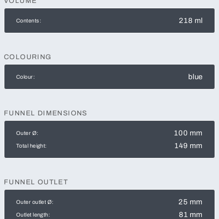
VOLUME
218 ml
Contents:
COLOURING
blue
Colour:
FUNNEL DIMENSIONS
100 mm
Outer Ø:
149 mm
Total height:
FUNNEL OUTLET
25 mm
Outer outlet Ø:
81 mm
Outlet length: