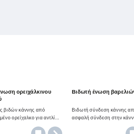
ένωση ορειχάλκινου
Βιδωτή ένωση βαρελιώ
ύ
ς βιδών κάννης από
Βιδωτή σύνδεση κάννης απ
μένο ορείχαλκο για αντλία
ασφαλή σύνδεση στην κάννη
ό ανοξείδωτο χάλυβα.
μοι δοχείων καθιστούν το
διαφορετικά μοντέλα σπειρ
Οι σύνδεσμοι δοχείων καθι
 την ηλεκτροστατική
ακόμη πιο εύκολο και
Για την άντληση υγρών που 
άδειασμα ακόμη πιο εύκολο