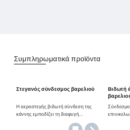
Συμπληρωματικά προϊόντα
Στεγανός σύνδεσμος βαρελιού
Βιδωτή 
βαρελιο
Η αεροστεγής βιδωτή σύνδεση της
Σύνδεσμο
κάννης εμποδίζει τη διαφυγή
επινικελω
επικίνδυνων αερίων από την κάννη.
Οι σύνδεσμοι δοχείων καθιστούν το
κάννης απ
Οι σύνδεσ
Ατσάλινο σπείρωμα βαρελιού G2",
άδειασμα ακόμη πιο εύκολο και
Αποτρέπει
άδειασμα 