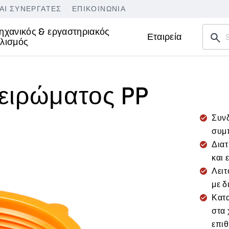
ΑΙ ΣΥΝΕΡΓΆΤΕΣ
ΕΠΙΚΟΙΝΩΝΊΑ
ηχανικός & εργαστηριακός
Εταιρεία
λισμός
ειρώματος PP
Συνδ
συμ
Διατ
και 
Λειτ
με 
Κατ
στα 
επιθ