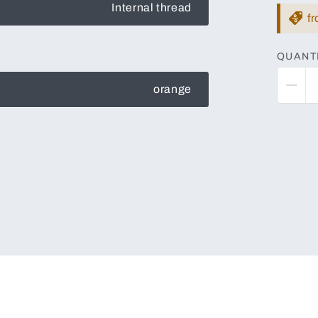
Internal thread
f
QUANT
orange