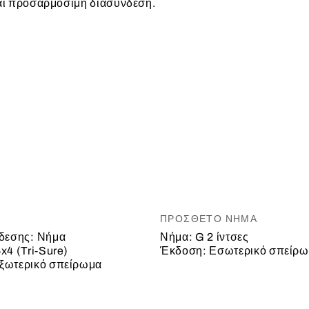
αι προσαρμόσιμη διασύνδεση.
ΠΡΌΣΘΕΤΟ ΝΉΜΑ
δεσης:
Νήμα
Νήμα:
G 2 ίντσες
x4 (Tri-Sure)
Έκδοση:
Εσωτερικό σπείρ
ξωτερικό σπείρωμα