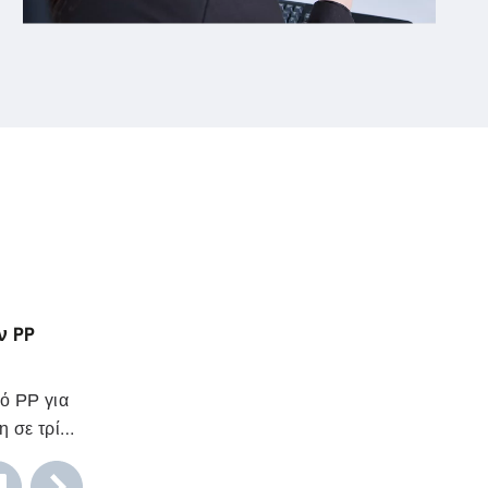
ν PP
ό PP για
 σε τρία
ώματος.
στούν το
δεν είναι
 και