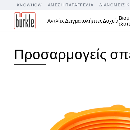
KNOWHOW
ΆΜΕΣΗ ΠΑΡΑΓΓΕΛΊΑ
ΔΙΑΝΟΜΕΊΣ Κ
Βιομ
Αντλίες
Δειγματολήπτες
Δοχεία
εξοπ
Προσαρμογείς σπ