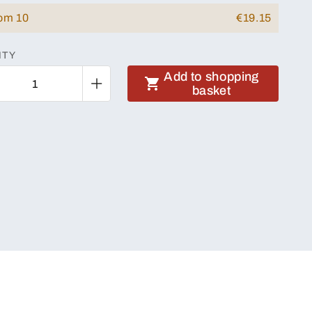
rom 10
€19.15
ITY
Add to shopping
basket