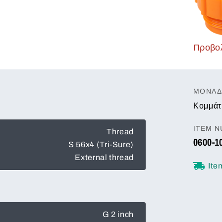
Προβολ
ΜΟΝΆΔ
Κομμάτ
ITEM 
Thread
0600-1
S 56x4 (Tri-Sure)
External thread
Ite
G 2 inch