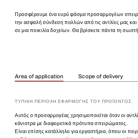
Προσφέρουμε ένα ευρύ φάσμα προσαρμογέων σπειρώ
συνδυασμό διαφορετικών προσαρμογέων. Έχετε ε
την ασφαλή σύνδεση πολλών από τις αντλίες μας και
επιλογή του κατάλληλου προσαρμογέα σπειρώματος 
σε μια ποικιλία δοχείων. Θα βρίσκετε πάντα τη σωστ
Area of application
Scope of delivery
ΤΥΠΙΚΉ ΠΕΡΙΟΧΉ ΕΦΑΡΜΟΓΉΣ ΤΟΥ ΠΡΟΪΌΝΤΟΣ
Αυτός ο προσαρμογέας χρησιμοποιείται όταν οι αντλ
κάνιστρα με διαφορετικά πρότυπα σπειρώματος.
Είναι επίσης κατάλληλο για εργαστήρια, όπου οι πει