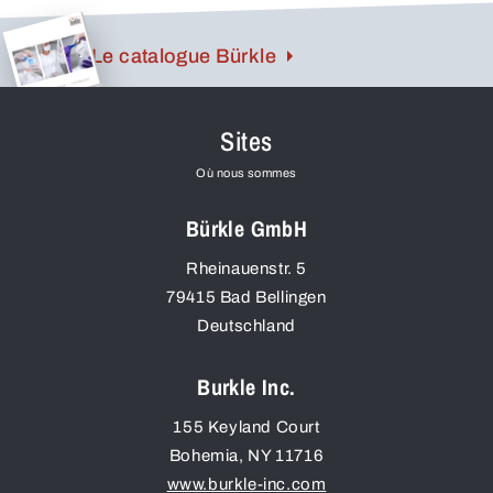
Le catalogue Bürkle
Sites
Où nous sommes
Bürkle GmbH
Rheinauenstr. 5
79415
Bad Bellingen
Deutschland
Burkle Inc.
155 Keyland Court
Bohemia
,
NY
11716
www.burkle-inc.com