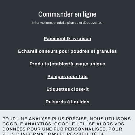
Commander en ligne
Informations, produits phares et découvertes
Paiement & livraison
Échantillonneurs pour poudres et granulés
Produits jetables/à usage unique
Pompes pour fûts
Etiquettes close-it
Puisards à liquides
Mentions légales
POUR UNE ANALYSE PLUS PRÉCISE, NOUS UTILISONS
Conditions générales
GOOGLE ANALYTICS. GOOGLE UTILISE ALORS VOS
DONNÉES POUR UNE PUB PERSONNALISÉE. POUR
Protection des données
PLUS D'INFORMATIONS ET POSSIBILITÉ DE