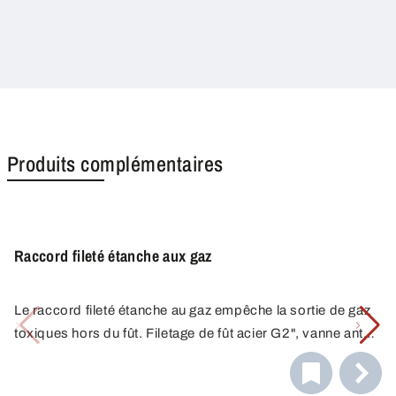
Produits complémentaires
Raccord fileté étanche aux gaz
Le raccord fileté étanche au gaz empêche la sortie de gaz
toxiques hors du fût. Filetage de fût acier G2", vanne anti-
retour avec raccord 1/8". Laiton nickelé, joints en FKM.
En assurant une meilleure assise dans le fût, ces raccorts
rendent le transvasement encore plus simple et plus sûr.