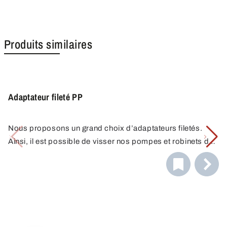
Produits similaires
Adaptateur fileté PP
Nous proposons un grand choix d’adaptateurs filetés.
Ainsi, il est possible de visser nos pompes et robinets de
manière solide sur divers récipients. En combinant
différents adaptateurs, vous trouverez toujours le raccord
répondant à vos besoins. Vous avez d’autres
questions concernant le choix du bon adaptateur fileté ?
Appelez-nous. C’est avec plaisir que nous vous
donnerons de plus amples conseils.