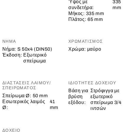
Ύψος με
335
συνδετήρα:
mm
Μήκος:
335 mm
Πλάτος:
65 mm
ΝΉΜΑ
ΧΡΩΜΑΤΙΣΜΌΣ
Νήμα:
S 50x4 (DIN50)
Χρώμα:
μαύρο
Έκδοση:
Εξωτερικό
σπείρωμα
ΔΙΑΣΤΆΣΕΙΣ ΛΑΙΜΟΎ/
ΙΔΙΌΤΗΤΕΣ ΔΟΧΕΊΟΥ
ΣΠΕΙΡΏΜΑΤΟΣ
Βάση για
Στρόφιγγα με
Σπείρωμα Ø:
50 mm
βρύση
εξωτερικό
Εσωτερικός λαιμός
41
εξόδου:
σπείρωμα 3/4
Ø:
mm
ιντσών
ΔΟΧΕΊΟ