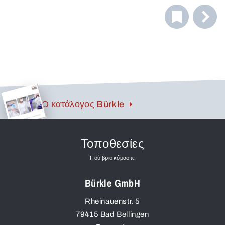
ειδικά σχεδιασμένο για χρήση σε χώρους που
προστατεύονται από εκρήξεις. Όταν γειωθεί κατάλληλα,
αποφεύγεται ο κίνδυνος ανάφλεξης λόγω
ηλεκτροστατικής φόρτισης, κατάλληλο για χρήση σε
επικίνδυνους χώρους.
Ο κατάλογος Bürkle
Τοποθεσίες
Πού βρισκόμαστε
Bürkle GmbH
Rheinauenstr. 5
79415
Bad Bellingen