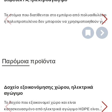
Τα στόμια που διατίθενται στο εμπόριο από πολυαιθυλένιο
ή πολυπροπυλένιο δεν μπορούν να χρησιμοποιηθούν για
διαλύτες.
Το StopCock PA ταιριάζει σε εξωτερικό σπείρωμα 3/4"
και με τον παρεχόμενο προσαρμογέα σε εσωτερικό
σπείρωμα 3/4" και επομένως σε όλα σχεδόν τα δοχεία και
Οι στρόφιγγες εκκένωσης StopCock ταιριάζουν σε όλα τα
βαρέλια που διατίθενται στο εμπόριο, όπου το σπείρωμα
δοχεία με σπείρωμα σύνδεσης G 3/4". Οι προσαρμογείς
εκροής βρίσκεται στο κάτω μέρος.
σπειρώματος διευκολύνουν τη σύνδεση των στρόφιγγων
Παρόμοια προϊόντα
σε όλα σχεδόν τα δοχεία.
Δοχείο εξοικονόμησης χώρου, ηλεκτρικά
αγώγιμο
Το δοχείο που εξοικονομεί χώρο και είναι
κατασκευασμένο από ηλεκτρικά αγώγιμο HDPE είναι