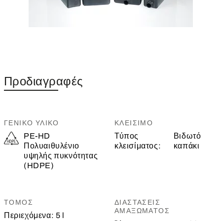
Προδιαγραφές
ΓΕΝΙΚΌ ΥΛΙΚΌ
ΚΛΕΊΣΙΜΟ
PE-HD
Τύπος
Βιδωτό
Πολυαιθυλένιο
κλεισίματος:
καπάκι
υψηλής πυκνότητας
(HDPE)
ΤΌΜΟΣ
ΔΙΑΣΤΆΣΕΙΣ
ΑΜΑΞΏΜΑΤΟΣ
Περιεχόμενα:
5 l