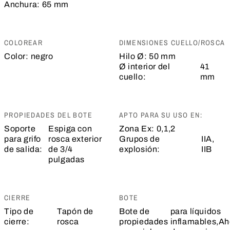
Anchura:
65 mm
COLOREAR
DIMENSIONES CUELLO/ROSCA
Color:
negro
Hilo Ø:
50 mm
Ø interior del
41
cuello:
mm
PROPIEDADES DEL BOTE
APTO PARA SU USO EN:
Soporte
Espiga con
Zona Ex:
0,1,2
para grifo
rosca exterior
Grupos de
IIA,
de salida:
de 3/4
explosión:
IIB
pulgadas
CIERRE
BOTE
Tipo de
Tapón de
Bote de
para líquidos
cierre:
rosca
propiedades
inflamables,Ah