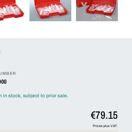
元
NUMBER
000
m in stock, subject to prior sale.
€79.15
Prices plus VAT.