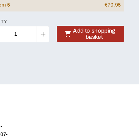
rom 5
€70.95
ITY
Add to shopping
basket
-
7-