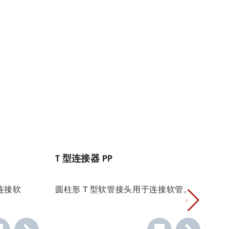
T 型连接器 PP
T
连接软
圆柱形 T 型软管接头用于连接软管。
圆