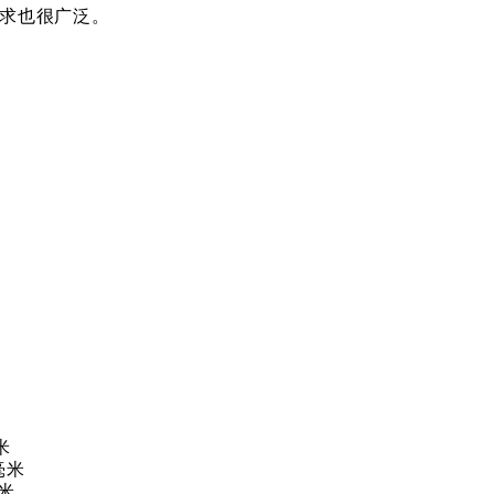
求也很广泛。
米
 毫米
毫米