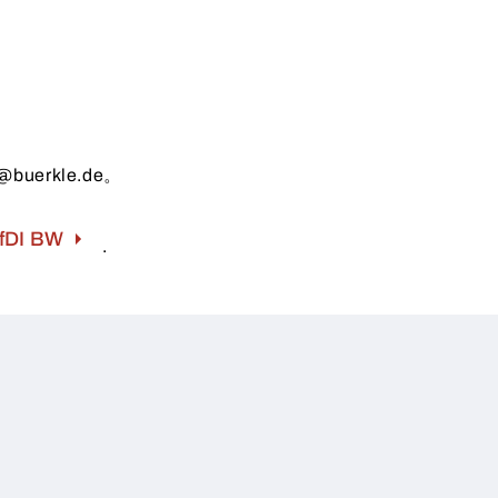
uerkle.de。
fDI BW
.