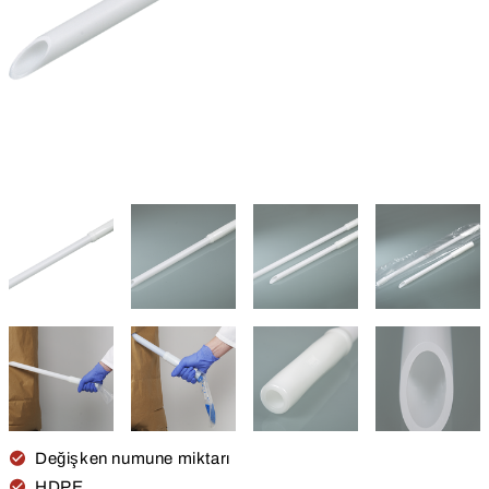
Değişken numune miktarı
HDPE