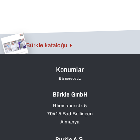
akar.
Bürkle kataloğu
Konumlar
Biz neredeyiz
Bürkle GmbH
Rheinauenstr. 5
79415
Bad Bellingen
Almanya
Burkle A.Ş.