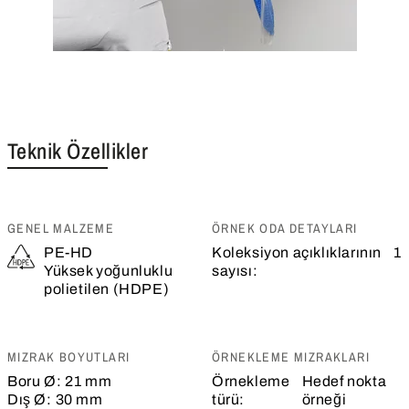
Teknik Özellikler
GENEL MALZEME
ÖRNEK ODA DETAYLARI
PE-HD
Koleksiyon açıklıklarının
1
Yüksek yoğunluklu
sayısı:
polietilen (HDPE)
MIZRAK BOYUTLARI
ÖRNEKLEME MIZRAKLARI
Boru Ø:
21 mm
Örnekleme
Hedef nokta
Dış Ø:
30 mm
türü:
örneği