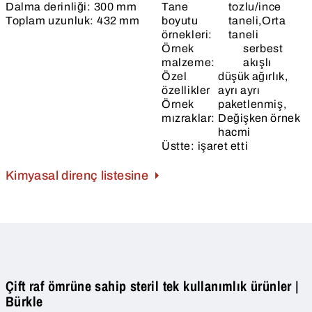
Dalma derinliği:
300 mm
Tane
tozlu/ince
Toplam uzunluk:
432 mm
boyutu
taneli,Orta
örnekleri:
taneli
Örnek
serbest
malzeme:
akışlı
Özel
düşük ağırlık,
özellikler
ayrı ayrı
Örnek
paketlenmiş,
mızraklar:
Değişken örnek
hacmi
Üstte:
işaret etti
Kimyasal direnç listesine
Çift raf ömrüne sahip steril tek kullanımlık ürünler |
Bürkle