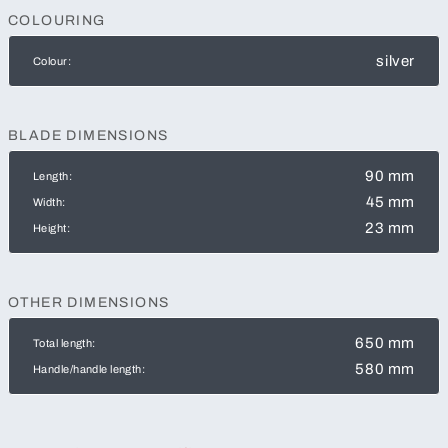
COLOURING
silver
Colour:
BLADE DIMENSIONS
90 mm
Length:
45 mm
Width:
23 mm
Height:
OTHER DIMENSIONS
650 mm
Total length:
580 mm
Handle/handle length: