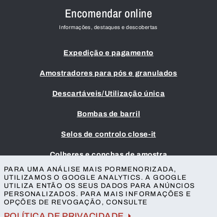
Encomendar online
Informações, destaques e descobertas
Expedição e pagamento
Amostradores para pós e granulados
Descartáveis/Utilização única
Bombas de barril
Selos de controlo close-it
Colheres e conchas de amostra
PARA UMA ANÁLISE MAIS PORMENORIZADA,
Impressão
UTILIZAMOS O GOOGLE ANALYTICS. A GOOGLE
UTILIZA ENTÃO OS SEUS DADOS PARA ANÚNCIOS
Termos e condições
PERSONALIZADOS. PARA MAIS INFORMAÇÕES E
Proteção da privacidade
OPÇÕES DE REVOGAÇÃO, CONSULTE
Contacto
POLÍTICA DE PRIVACIDADE