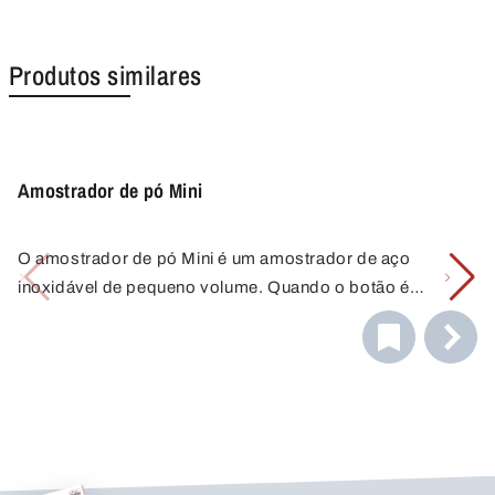
Produtos similares
Amostrador de pó Mini
O amostrador de pó Mini é um amostrador de aço
inoxidável de pequeno volume. Quando o botão é
premido, uma haste de amostra é inserida no material de
amostra e retirada quando o botão é libertado. Uma
quantidade fixa de amostra é retida no entalhe de amostra
da haste e retirada.