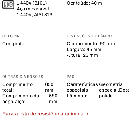
1.4404 (316L)
Conteúdo:
40 ml
Aço inoxidável
1.4404, AISI 316L
COLORIR
DIMENSÕES DA LÂMINA
Cor:
prata
Comprimento:
90 mm
Largura:
45 mm
Altura:
23 mm
OUTRAS DIMENSÕES
PÁS
Comprimento
650
Caraterísticas
Geometria
total:
mm
especiais
especial,Dete
Comprimento da
580
Lâminas:
polida
pega/alça:
mm
Para a lista de resistência química