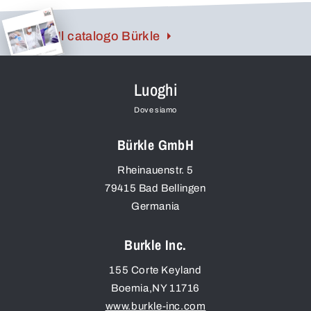
Il catalogo Bürkle
Luoghi
Dove siamo
Bürkle GmbH
Rheinauenstr. 5
79415
Bad Bellingen
Germania
Burkle Inc.
155 Corte Keyland
Boemia
,
NY
11716
www.burkle-inc.com