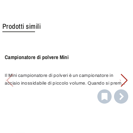
Prodotti simili
Campionatore di polvere Mini
Il Mini campionatore di polveri è un campionatore in
acciaio inossidabile di piccolo volume. Quando si preme
il pulsante, un'asta di campionamento viene inserita nel
materiale da campionare e ritirata quando si rilascia il
pulsante. Una quantità fissa di campione viene
intrappolata nella tacca di campionamento dell'asta e poi
rimossa.