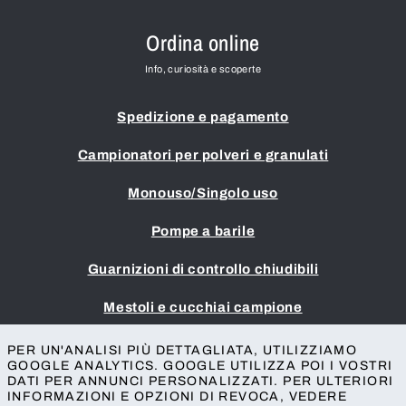
Ordina online
Info, curiosità e scoperte
Spedizione e pagamento
Campionatori per polveri e granulati
Monouso/Singolo uso
Pompe a barile
Guarnizioni di controllo chiudibili
Mestoli e cucchiai campione
Impronta
PER UN'ANALISI PIÙ DETTAGLIATA, UTILIZZIAMO
GOOGLE ANALYTICS. GOOGLE UTILIZZA POI I VOSTRI
Termini e condizioni
DATI PER ANNUNCI PERSONALIZZATI. PER ULTERIORI
Protezione della privacy
INFORMAZIONI E OPZIONI DI REVOCA, VEDERE