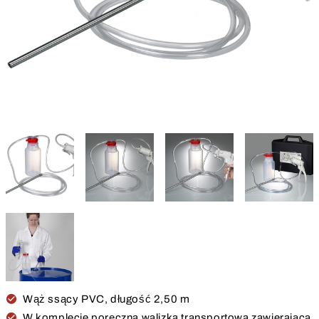
Wąż ssący PVC, długość 2,50 m
W komplecie poręczna walizka transportowa zawierająca