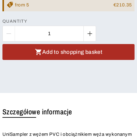
from 5
€210.35
QUANTITY
Add to shopping basket
Szczegółowe informacje
UniSampler z wężem PVC i obciążnikiem węża wykonanym