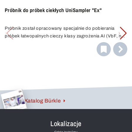
Próbnik do próbek ciekłych UniSampler "Ex"
Próbnik został opracowany specjalnie do pobierania
próbek łatwopalnych cieczy klasy zagrożenia AI (VbF, np.
benzyny). Szklana butelka i wąż są połączone
elektrycznie i uziemione za pomocą kabla uziemiającego.
Katalog Bürkle
Lokalizacje