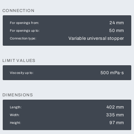
CONNECTION
24 mm
For openings from:
50 mm
For openings up to:
Variable universal stopper
Connection type:
LIMIT VALUES
500 mPa·s
Viscosity up to:
DIMENSIONS
402 mm
Length:
335 mm
Width:
97 mm
Height: