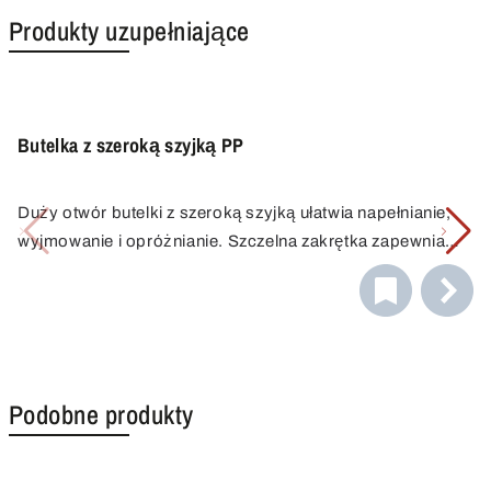
Produkty uzupełniające
Butelka z szeroką szyjką PP
Duży otwór butelki z szeroką szyjką ułatwia napełnianie,
wyjmowanie i opróżnianie. Szczelna zakrętka zapewnia
bezpieczny transport i przechowywanie. Butelka z
szeroką szyjką jest wykonana z PP, który jest wysoce
odporny na chemikalia i może być sterylizowany w
autoklawie.
Podobne produkty