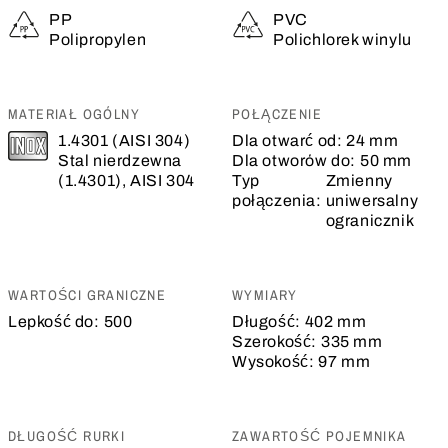
PP
PVC
Polipropylen
Polichlorek winylu
MATERIAŁ OGÓLNY
POŁĄCZENIE
1.4301 (AISI 304)
Dla otwarć od:
24 mm
Stal nierdzewna
Dla otworów do:
50 mm
(1.4301), AISI 304
Typ
Zmienny
połączenia:
uniwersalny
ogranicznik
WARTOŚCI GRANICZNE
WYMIARY
Lepkość do:
500
Długość:
402 mm
Szerokość:
335 mm
Wysokość:
97 mm
DŁUGOŚĆ RURKI
ZAWARTOŚĆ POJEMNIKA