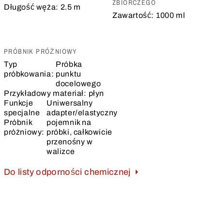
ZBIORCZEGO
Długość węża:
2.5 m
Zawartość:
1000 ml
PRÓBNIK PRÓŻNIOWY
Typ
Próbka
próbkowania:
punktu
docelowego
Przykładowy materiał:
płyn
Funkcje
Uniwersalny
specjalne
adapter/elastyczny
Próbnik
pojemnik na
próżniowy:
próbki, całkowicie
przenośny w
walizce
Do listy odporności chemicznej