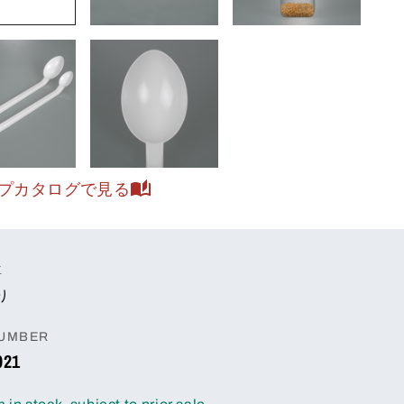
プカタログで見る
位
り
NUMBER
021