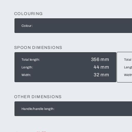
COLOURING
Colour:
SPOON DIMENSIONS
356 mm
Total length:
Total
44 mm
Length:
Leng
32 mm
Width:
Width
OTHER DIMENSIONS
Handle/handle length: