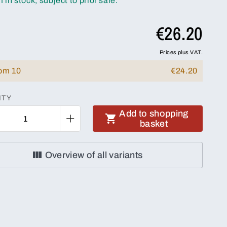
m in stock, subject to prior sale.
€26.20
Prices plus VAT.
rom 10
€24.20
ITY
Add to shopping
basket
Overview of all variants