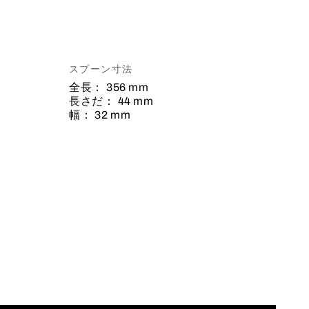
スプーン寸法
全長：
356 mm
長さだ：
44 mm
幅：
32 mm