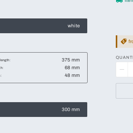
Ite
white
f
QUANT
375 mm
 length:
68 mm
th:
48 mm
:
300 mm