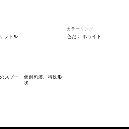
カラーリング
リリットル
色だ：
ホワイト
のスプー
個別包装、特殊形
状