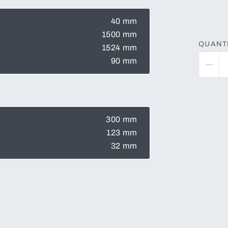
40 mm
1500 mm
QUANT
1524 mm
90 mm
300 mm
123 mm
32 mm