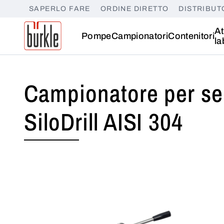
SAPERLO FARE
ORDINE DIRETTO
DISTRIBUT
At
Pompe
Campionatori
Contenitori
la
Campionatore per ser
SiloDrill AISI 304