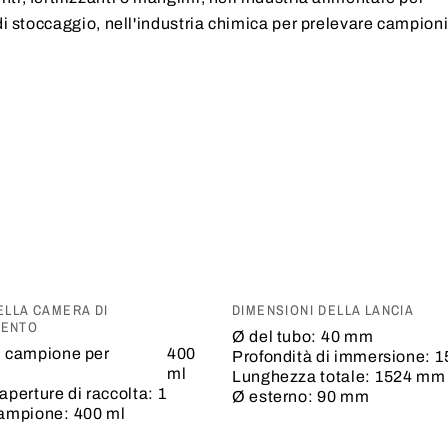
di stoccaggio, nell'industria chimica per prelevare campion
ELLA CAMERA DI
DIMENSIONI DELLA LANCIA
MENTO
Ø del tubo:
40 mm
l campione per
400
Profondità di immersione:
1
ml
Lunghezza totale:
1524 mm
aperture di raccolta:
1
Ø esterno:
90 mm
campione:
400 ml