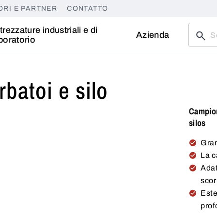
ORI E PARTNER
CONTATTO
trezzature industriali e di
Azienda
boratorio
batoi e silo
Campion
silos
Gran
La c
Adat
scor
Este
prof