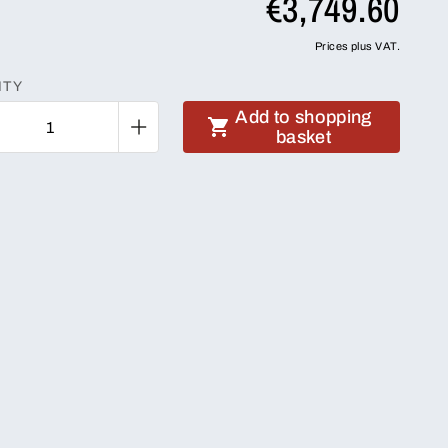
€3,749.60
Prices plus VAT.
ITY
Add to shopping
basket