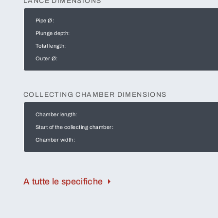
LANCE DIMENSIONS
Pipe Ø:
Plunge depth:
Total length:
Outer Ø:
COLLECTING CHAMBER DIMENSIONS
Chamber length:
Start of the collecting chamber:
Chamber width:
A tutte le specifiche