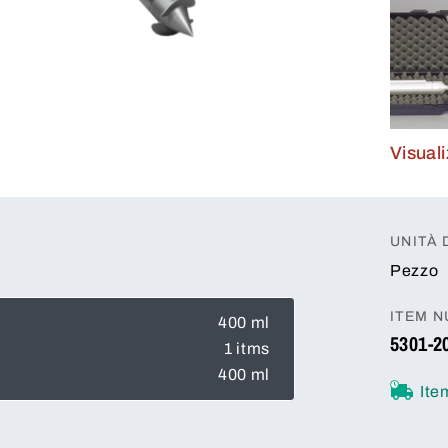
Visuali
UNITÀ 
Pezzo
ITEM 
400 ml
5301-2
1 itms
400 ml
Ite