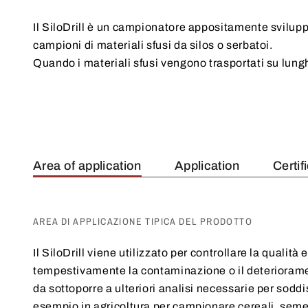
Il SiloDrill è un campionatore appositamente sviluppa
campioni di materiali sfusi da silos o serbatoi.
Quando i materiali sfusi vengono trasportati su lungh
Area of application
Application
Certif
AREA DI APPLICAZIONE TIPICA DEL PRODOTTO
Il SiloDrill viene utilizzato per controllare la qualità
tempestivamente la contaminazione o il deteriorame
da sottoporre a ulteriori analisi necessarie per soddisf
esempio in agricoltura per campionare cereali, sement