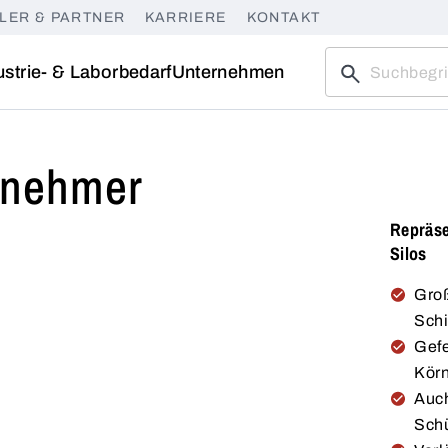
LER & PARTNER
KARRIERE
KONTAKT
ustrie- & Laborbedarf
Unternehmen
enehmer
Repräse
Silos
Gro
Sch
Gefe
Kör
Auch
Schü