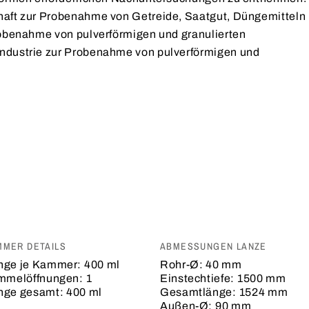
chaft zur Probenahme von Getreide, Saatgut, Düngemitteln
Probenahme von pulverförmigen und granulierten
Industrie zur Probenahme von pulverförmigen und
MER DETAILS
ABMESSUNGEN LANZE
ge je Kammer:
400 ml
Rohr-Ø:
40 mm
mmelöffnungen:
1
Einstechtiefe:
1500 mm
ge gesamt:
400 ml
Gesamtlänge:
1524 mm
Außen-Ø:
90 mm