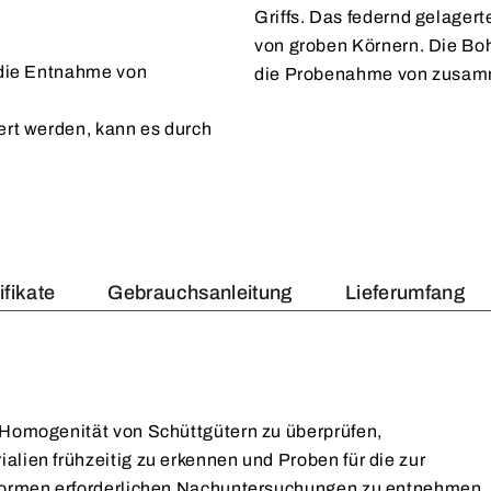
Griffs. Das federnd gelager
von groben Körnern. Die Bo
r die Entnahme von
die Probenahme von zusamm
.
iert werden, kann es durch
ifikate
Gebrauchsanleitung
Lieferumfang
d Homogenität von Schüttgütern zu überprüfen,
alien frühzeitig zu erkennen und Proben für die zur
ienormen erforderlichen Nachuntersuchungen zu entnehmen.