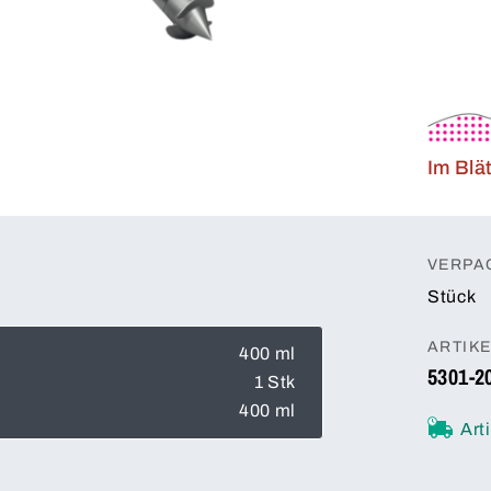
Im Blä
VERPA
Stück
ARTIK
400 ml
5301-2
1 Stk
400 ml
Art