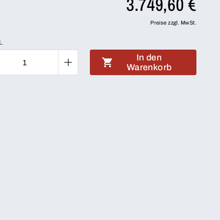
3.749,60 €
Preise zzgl. MwSt.
L
In den
Warenkorb