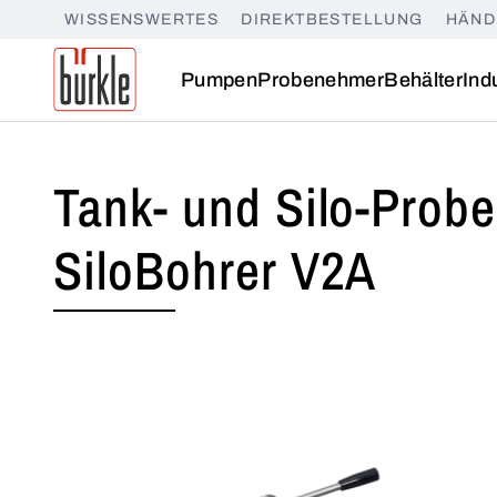
WISSENSWERTES
DIREKTBESTELLUNG
HÄND
Pumpen
Probenehmer
Behälter
Ind
Tank- und Silo-Prob
SiloBohrer V2A