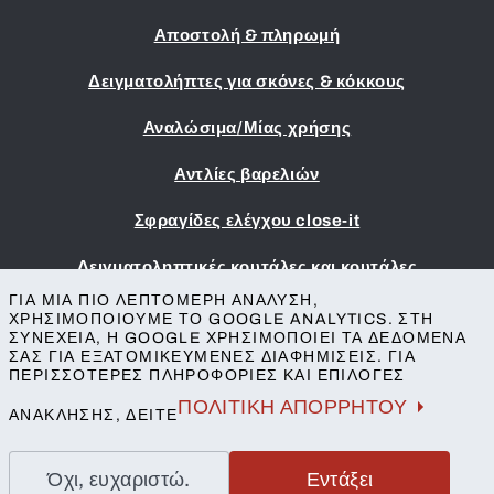
Αποστολή & πληρωμή
Δειγματολήπτες για σκόνες & κόκκους
Αναλώσιμα/Μίας χρήσης
Αντλίες βαρελιών
Σφραγίδες ελέγχου close-it
Δειγματοληπτικές κουτάλες και κουτάλες
ΓΙΑ ΜΙΑ ΠΙΟ ΛΕΠΤΟΜΕΡΉ ΑΝΆΛΥΣΗ,
Εκτύπωση
ΧΡΗΣΙΜΟΠΟΙΟΎΜΕ ΤΟ GOOGLE ANALYTICS. ΣΤΗ
ΣΥΝΈΧΕΙΑ, Η GOOGLE ΧΡΗΣΙΜΟΠΟΙΕΊ ΤΑ ΔΕΔΟΜΈΝΑ
Όροι & Προϋποθέσεις
ΣΑΣ ΓΙΑ ΕΞΑΤΟΜΙΚΕΥΜΈΝΕΣ ΔΙΑΦΗΜΊΣΕΙΣ. ΓΙΑ
Προστασία της ιδιωτικής ζωής
ΠΕΡΙΣΣΌΤΕΡΕΣ ΠΛΗΡΟΦΟΡΊΕΣ ΚΑΙ ΕΠΙΛΟΓΈΣ
Επικοινωνία
ΠΟΛΙΤΙΚΉ ΑΠΟΡΡΉΤΟΥ
ΑΝΆΚΛΗΣΗΣ, ΔΕΊΤΕ
Όχι, ευχαριστώ.
Εντάξει