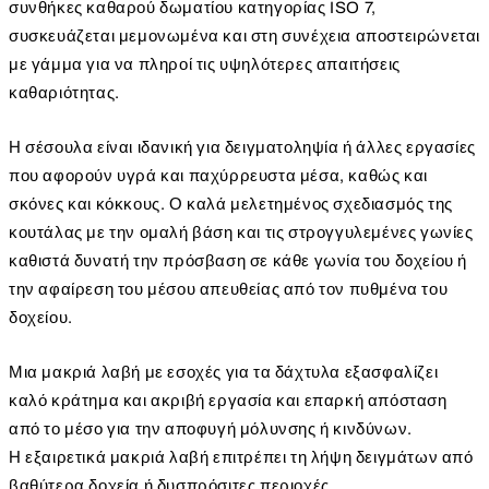
συνθήκες καθαρού δωματίου κατηγορίας ISO 7,
συσκευάζεται μεμονωμένα και στη συνέχεια αποστειρώνεται
με γάμμα για να πληροί τις υψηλότερες απαιτήσεις
καθαριότητας.
Η σέσουλα είναι ιδανική για δειγματοληψία ή άλλες εργασίες
που αφορούν υγρά και παχύρρευστα μέσα, καθώς και
σκόνες και κόκκους. Ο καλά μελετημένος σχεδιασμός της
κουτάλας με την ομαλή βάση και τις στρογγυλεμένες γωνίες
καθιστά δυνατή την πρόσβαση σε κάθε γωνία του δοχείου ή
την αφαίρεση του μέσου απευθείας από τον πυθμένα του
δοχείου.
Μια μακριά λαβή με εσοχές για τα δάχτυλα εξασφαλίζει
καλό κράτημα και ακριβή εργασία και επαρκή απόσταση
από το μέσο για την αποφυγή μόλυνσης ή κινδύνων.
Η εξαιρετικά μακριά λαβή επιτρέπει τη λήψη δειγμάτων από
βαθύτερα δοχεία ή δυσπρόσιτες περιοχές.