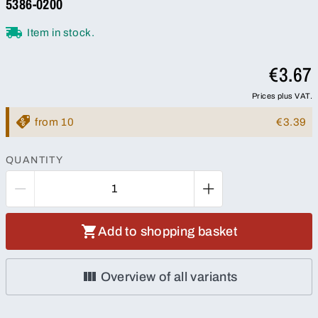
5386-0200
Item in stock.
€3.67
Prices plus VAT.
from 10
€3.39
QUANTITY
Add to shopping basket
Overview of all variants