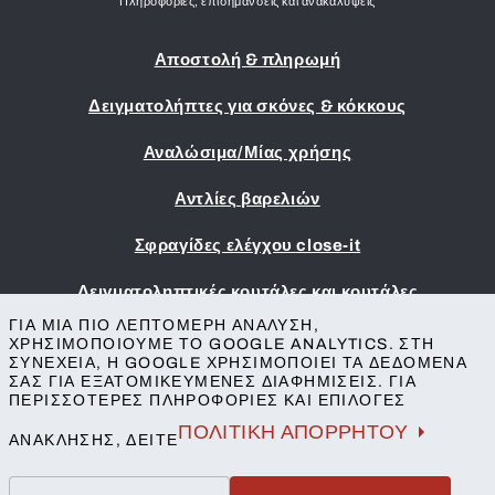
Πληροφορίες, επισημάνσεις και ανακαλύψεις
Αποστολή & πληρωμή
Δειγματολήπτες για σκόνες & κόκκους
Αναλώσιμα/Μίας χρήσης
Αντλίες βαρελιών
Σφραγίδες ελέγχου close-it
Δειγματοληπτικές κουτάλες και κουτάλες
ΓΙΑ ΜΙΑ ΠΙΟ ΛΕΠΤΟΜΕΡΉ ΑΝΆΛΥΣΗ,
Εκτύπωση
ΧΡΗΣΙΜΟΠΟΙΟΎΜΕ ΤΟ GOOGLE ANALYTICS. ΣΤΗ
ΣΥΝΈΧΕΙΑ, Η GOOGLE ΧΡΗΣΙΜΟΠΟΙΕΊ ΤΑ ΔΕΔΟΜΈΝΑ
Όροι & Προϋποθέσεις
ΣΑΣ ΓΙΑ ΕΞΑΤΟΜΙΚΕΥΜΈΝΕΣ ΔΙΑΦΗΜΊΣΕΙΣ. ΓΙΑ
Προστασία της ιδιωτικής ζωής
ΠΕΡΙΣΣΌΤΕΡΕΣ ΠΛΗΡΟΦΟΡΊΕΣ ΚΑΙ ΕΠΙΛΟΓΈΣ
Επικοινωνία
ΠΟΛΙΤΙΚΉ ΑΠΟΡΡΉΤΟΥ
ΑΝΆΚΛΗΣΗΣ, ΔΕΊΤΕ