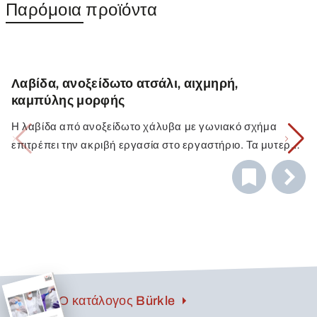
Παρόμοια προϊόντα
Λαβίδα, ανοξείδωτο ατσάλι, αιχμηρή,
καμπύλης μορφής
Η λαβίδα από ανοξείδωτο χάλυβα με γωνιακό σχήμα
επιτρέπει την ακριβή εργασία στο εργαστήριο. Τα μυτερά,
αυλακωτά άκρα μπορούν να χρησιμοποιηθούν για την
αξιόπιστη εργασία με ευαίσθητα υλικά, ιστούς ή δείγματα.
Οι αυλακώσεις στη λαβή εξασφαλίζουν ένα κράτημα
χωρίς ολίσθηση της λαβίδας από ανοξείδωτο χάλυβα. Τα
γωνιακά εργαστηριακά τσιμπιδάκια είναι κατάλληλα για
χρήση στη χημεία, τη φαρμακευτική βιομηχανία, τα
καλλυντικά και τα τρόφιμα και ποτά.
Ο κατάλογος Bürkle