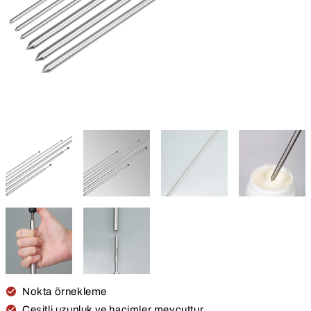
Nokta örnekleme
Çeşitli uzunluk ve hacimler mevcuttur