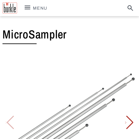
MENU
MicroSampler