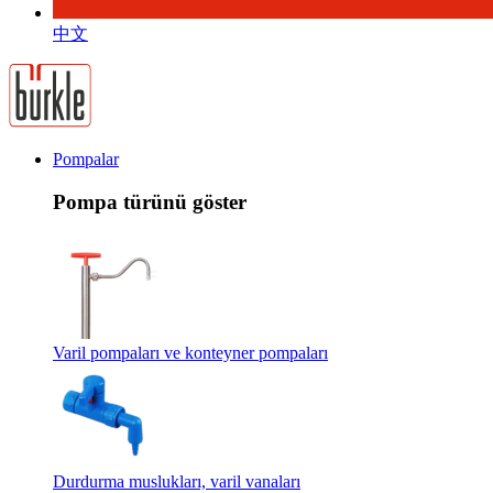
中文
Pompalar
Pompa türünü göster
Varil pompaları ve konteyner pompaları
Durdurma muslukları, varil vanaları