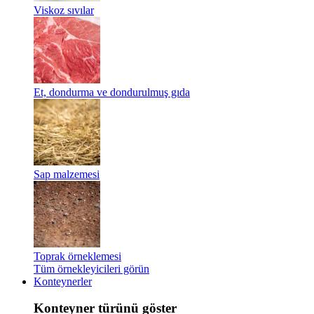
Viskoz sıvılar
Et, dondurma ve dondurulmuş gıda
Sap malzemesi
Toprak örneklemesi
Tüm örnekleyicileri görün
Konteynerler
Konteyner türünü göster