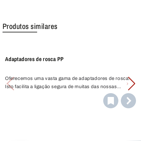
barris.
Produtos similares
Adaptadores de rosca PP
Oferecemos uma vasta gama de adaptadores de rosca.
Isto facilita a ligação segura de muitas das nossas
bombas e torneiras de descarga a uma variedade de
contentores. Encontrará sempre a ligação correta graças
à combinação de diferentes adaptadores. Tem alguma
questão sobre a escolha do adaptador de rosca correto?
Entre em contacto connosco. Teremos todo o gosto em
prestar-lhe assistência.