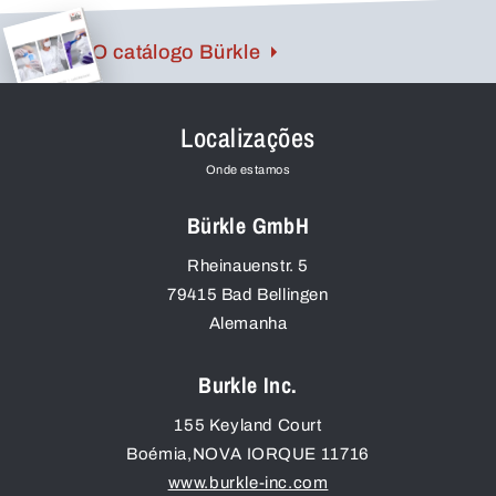
O catálogo Bürkle
Localizações
Onde estamos
Bürkle GmbH
Rheinauenstr. 5
79415
Bad Bellingen
Alemanha
Burkle Inc.
155 Keyland Court
Boémia
,
NOVA IORQUE
11716
www.burkle-inc.com