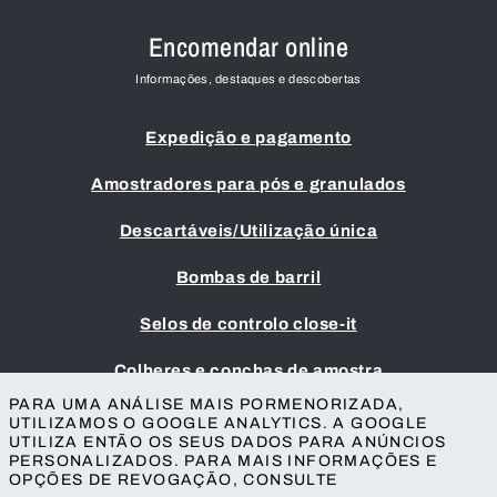
Encomendar online
Informações, destaques e descobertas
Expedição e pagamento
Amostradores para pós e granulados
Descartáveis/Utilização única
Bombas de barril
Selos de controlo close-it
Colheres e conchas de amostra
PARA UMA ANÁLISE MAIS PORMENORIZADA,
Impressão
UTILIZAMOS O GOOGLE ANALYTICS. A GOOGLE
UTILIZA ENTÃO OS SEUS DADOS PARA ANÚNCIOS
Termos e condições
PERSONALIZADOS. PARA MAIS INFORMAÇÕES E
Proteção da privacidade
OPÇÕES DE REVOGAÇÃO, CONSULTE