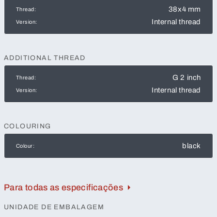
38x4 mm
Thread:
Internal thread
Version:
ADDITIONAL THREAD
G 2 inch
Thread:
Internal thread
Version:
COLOURING
black
Colour:
Para todas as especificações
UNIDADE DE EMBALAGEM