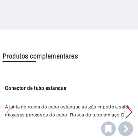
Produtos complementares
Conector de tubo estanque
A junta de rosca do cano estanque ao gás impede a saída
de gases perigosos do cano. Rosca do tubo em aço G2",
válvula anti-retorno com ligação de 1/8". Latão niquelado,
Os conectores de recipientes tornam a decantação ainda
vedantes em FKM.
mais fácil e segura, graças à sua ligação mais segura aos