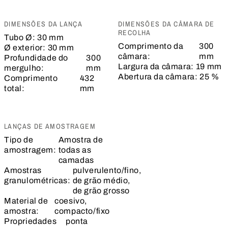
DIMENSÕES DA LANÇA
DIMENSÕES DA CÂMARA DE
RECOLHA
Tubo Ø:
30 mm
Comprimento da
300
Ø exterior:
30 mm
câmara:
mm
Profundidade do
300
Largura da câmara:
19 mm
mergulho:
mm
Abertura da câmara:
25 %
Comprimento
432
total:
mm
LANÇAS DE AMOSTRAGEM
Tipo de
Amostra de
amostragem:
todas as
camadas
Amostras
pulverulento/fino,
granulométricas:
de grão médio,
de grão grosso
Material de
coesivo,
amostra:
compacto/fixo
Propriedades
ponta