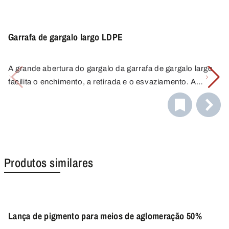
Garrafa de gargalo largo LDPE
A grande abertura do gargalo da garrafa de gargalo largo
facilita o enchimento, a retirada e o esvaziamento. A
tampa de rosca estanque a líquidos garante um
transporte e armazenamento seguros. As garrafas LDPE
são fáceis de espremer e confortáveis de manusear.
Produtos similares
Lança de pigmento para meios de aglomeração 50%