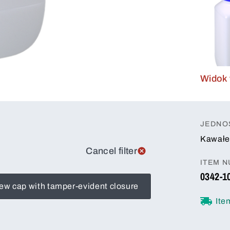
Widok 
JEDNO
Kawałe
Cancel filter
ITEM 
0342-1
ew cap with tamper-evident closure
Ite