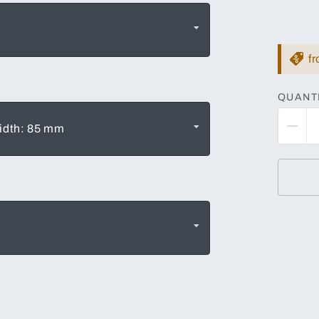
f
QUANT
Width: 85 mm