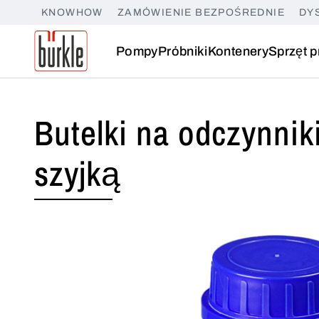
KNOWHOW
ZAMÓWIENIE BEZPOŚREDNIE
DY
Pompy
Próbniki
Kontenery
Sprzęt p
Butelki na odczynnik
szyjką