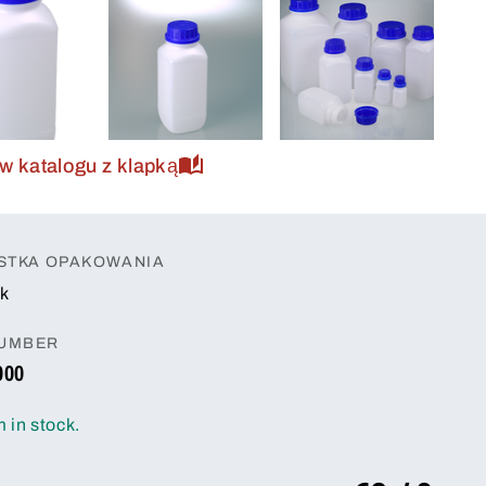
w katalogu z klapką
STKA OPAKOWANIA
k
NUMBER
000
m in stock.