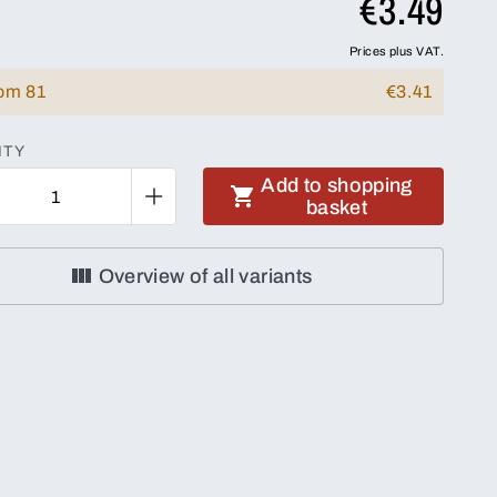
€3.49
Prices plus VAT.
rom 81
€3.41
ITY
Add to shopping
basket
Overview of all variants