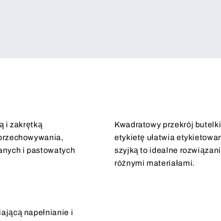
ą i zakrętką
Kwadratowy przekrój butelk
 przechowywania,
etykietę ułatwia etykietowa
wanych i pastowatych
szyjką to idealne rozwiązan
różnymi materiałami.
ającą napełnianie i