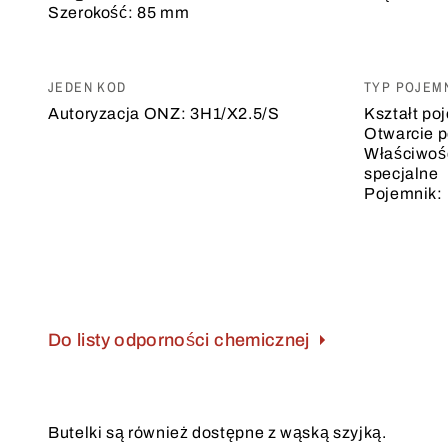
Szerokość:
85 mm
JEDEN KOD
TYP POJEM
Autoryzacja ONZ:
3H1/X2.5/S
Kształt po
Otwarcie 
Właściwoś
specjalne
Pojemnik:
Do listy odporności chemicznej
Butelki są również dostępne z wąską szyjką.