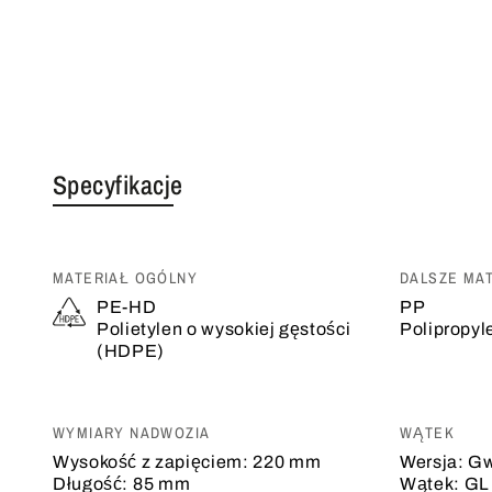
Specyfikacje
MATERIAŁ OGÓLNY
DALSZE MA
PE-HD
PP
Polietylen o wysokiej gęstości
Polipropyl
(HDPE)
WYMIARY NADWOZIA
WĄTEK
Wysokość z zapięciem:
220 mm
Wersja:
Gw
Długość:
85 mm
Wątek:
GL