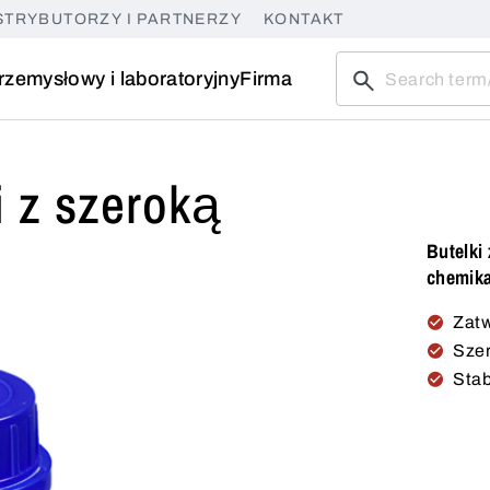
STRYBUTORZY I PARTNERZY
KONTAKT
rzemysłowy i laboratoryjny
Firma
i z szeroką
Butelki
chemika
Zatw
Szer
Stab