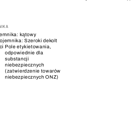
NIKA
jemnika:
kątowy
pojemnika:
Szeroki dekolt
ci
Pole etykietowania,
odpowiednie dla
substancji
niebezpiecznych
(zatwierdzenie towarów
niebezpiecznych ONZ)