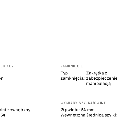
TERIAŁY
ZAMKNIĘCIE
Typ
Zakrętka z
en
zamknięcia:
zabezpieczeni
manipulacją
WYMIARY SZYJKA/GWINT
int zewnętrzny
Ø gwintu:
54 mm
 54
Wewnętrzna średnica szyjki