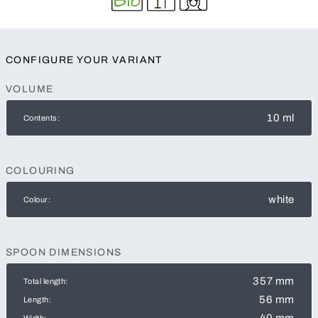
CONFIGURE YOUR VARIANT
VOLUME
10 ml
Contents:
COLOURING
white
Colour:
SPOON DIMENSIONS
357 mm
Total length:
56 mm
Length:
40 mm
Width: