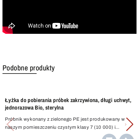
Podobne produkty
Łyżka do pobierania próbek zakrzywiona, długi uchwyt,
jednorazowa Bio, sterylna
Próbnik wykonany z zielonego PE jest produkowany w
naszym pomieszczeniu czystym klasy 7 (10 000) i
indywidualnie pakowany do jednorazowego użytku.
Bioplastik Green PE ma wszystkie odpowiednie