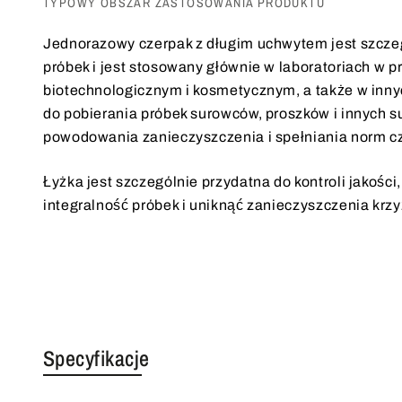
TYPOWY OBSZAR ZASTOSOWANIA PRODUKTU
Jednorazowy czerpak z długim uchwytem jest szczeg
próbek i jest stosowany głównie w laboratoriach 
biotechnologicznym i kosmetycznym, a także w inn
do pobierania próbek surowców, proszków i innych s
powodowania zanieczyszczenia i spełniania norm cz
Łyżka jest szczególnie przydatna do kontroli jakośc
integralność próbek i uniknąć zanieczyszczenia krz
Specyfikacje