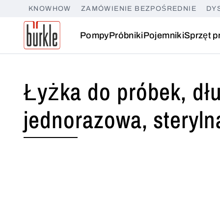
KNOWHOW
ZAMÓWIENIE BEZPOŚREDNIE
DY
Pompy
Próbniki
Pojemniki
Sprzęt p
Łyżka do próbek, dłu
jednorazowa, steryln