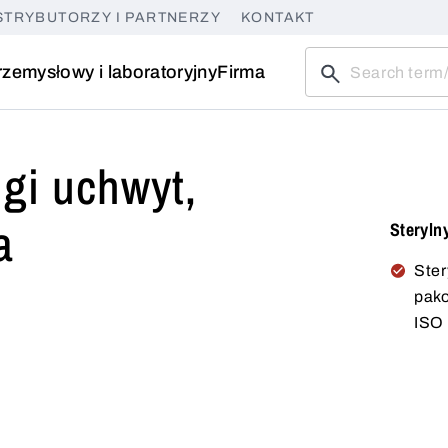
STRYBUTORZY I PARTNERZY
KONTAKT
rzemysłowy i laboratoryjny
Firma
gi uchwyt,
a
Steryln
Ster
pak
ISO 