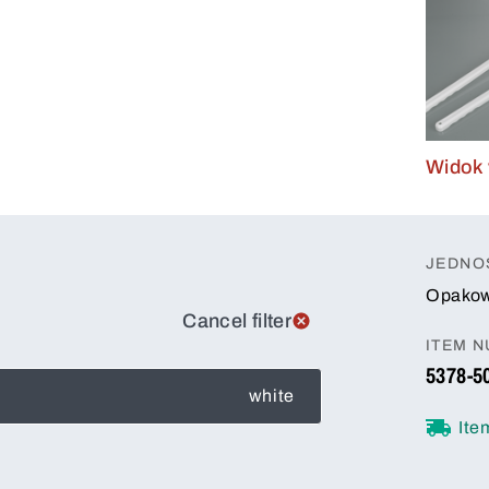
Widok 
JEDNO
Opakow
Cancel filter
ITEM 
5378-5
white
Ite