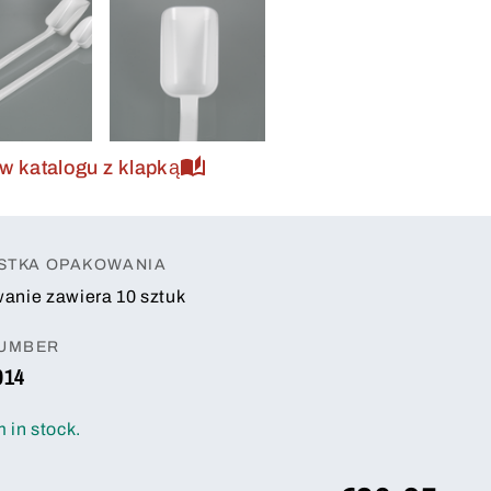
w katalogu z klapką
STKA OPAKOWANIA
anie zawiera 10 sztuk
NUMBER
014
m in stock.