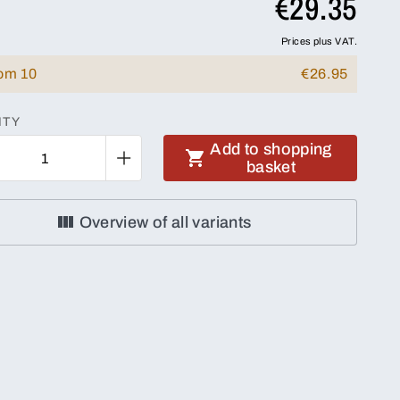
€29.35
Prices plus VAT.
rom 10
€26.95
ITY
Add to shopping
basket
Overview of all variants