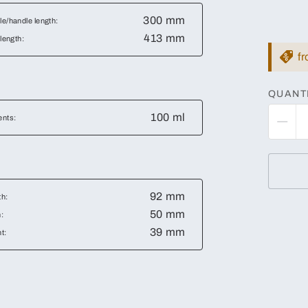
300 mm
e/handle length:
413 mm
 length:
f
QUANT
100 ml
ents:
92 mm
th:
50 mm
:
39 mm
t: