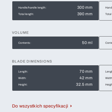
300 mm
Handle/handle length:
Handl
390 mm
Total length:
Total
VOLUME
50 ml
Contents:
Cont
BLADE DIMENSIONS
70 mm
Length:
Leng
42 mm
Width:
Width
32.5 mm
Height:
Heigh
Do wszystkich specyfikacji